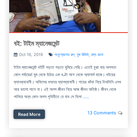
বই: টাইম ম্যানেজমেন্ট
Oct 16, 2019
অনুপ্রেরণার গল্প
,
বুক রিভিউ
,
রম্য রচনা
টাইম ম্যানেজমেন্ট বইটি পড়তে পড়তে ঘুমিয়ে গেছি। এতেই বুঝা যায় অলসতা
কোন পর্যায়ের! ঘুম থেকে উঠার এক ঘণ্টা আগ থেকে অ্যালার্ম বাজে। বউয়ের
ক্যানক্যানানী। অফিসের বসদের ঘ্যানঘ্যানানী। গায়ের কাঁথা নিয়ে টানাটানি এসব
আর ভালো লাগে না। এই অলস জীবন নিয়ে আজ জীবন অতিষ্ঠ। জীবন থেকে
পালিয়ে অন্য কোন অলস পৃথিবীতে যে যাব সে ভিসা
.....
13 Comments
Read More