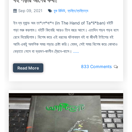
Sep 09, 2021
বুক রিভিউ
,
ব্যক্তি/ব্যক্তিত্ব
ইন দ্য হ্যান্ড অব তা*লে*বা*ন (In The Hand of Ta*li*ban) বইটি
পড়া শুরু করলাম। বইটি কিনেছি আরও তিন বছর আগে। এতদিন পড়ব পড়ব বলে
রেখে দিয়েছিলাম। বিশেষ করে এই ধরনের ঘটনাবহুল বই বা জীবনী টাইপের বই
আমি একটু অফপিক সময় পড়ার চেষ্টা করি। যেমন, সেই সময় বিশেষ করে কোথাও
বেড়াতে গেলে বা ভ্রমণ-কালীন ট্রেনে-বাসে।
.....
833 Comments
Read More