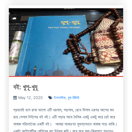
বই: খুশূ-খুযূ
May 12, 2020
ইসলামিক
,
বুক রিভিউ
প্রথমেই বলে রাখা ভালো এটি ধরলাম, পড়লাম, রেখে দিলাম এরপর আগের মত
রয়ে গেলাম টাইপের বই নই। এটি পড়ার সাথে দৈনিক একটু একটু করে চর্চা করে
নামাজ পরিবর্তনের একটি বই। আমরা সাধারণত মুখস্তভাবে নামাজ পড়ে থাকি।
একটা অটোমেটিক মেশিনের মত উঠবস করি। মুখে মুখে সুরা-কিরায়াত পড়লেও