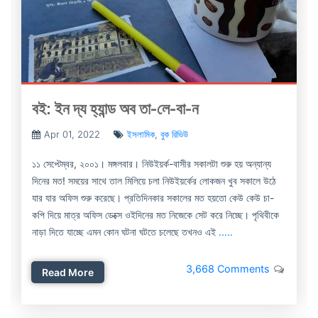
বই: ইন দ্য হ্যান্ড অব তা-লে-বা-ন
Apr 01, 2022
ইসলামিক
,
বুক রিভিউ
১১ সেপ্টেম্বর, ২০০১। মঙ্গলবার। নিউইয়র্ক-বাসীর সকালটা শুরু হয় অন্যান্য
দিনের মত! সময়ের সাথে তাল মিলিয়ে চলা নিউইয়র্কের লোকজন খুব সকালে উঠে
যার যার অফিস শুরু করেছে। প্রতিদিনকার সকালের মত হয়তো কেউ কেউ চা-
কপি দিয়ে মাত্র অফিস ডেক্সে ওইদিনের মত নিজেকে সেট করে নিচ্ছে। পৃথিবীকে
নাড়া দিতে যাচ্ছে এমন কোন ঘটনা ঘটতে চলেছে তখনও এই
.....
3,668 Comments
Read More