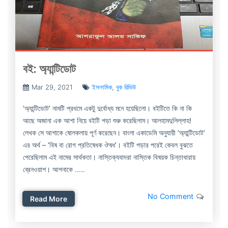
বই: অ্যান্টিডোট
Mar 29, 2021
ইসলামিক
,
বুক রিভিউ
‘অ্যান্টিডোট’ নামটি প্রথমে একটু দুর্বোধ্য মনে হয়েছিলো। বইটিতে কি না কি
আছে অজানা এক আশা নিয়ে বইটি পড়া শুরু করেছিলাম। আলহামদুলিল্লাহ!
লেখক সে আশাকে ষোলকলায় পূর্ণ করেছেন। বাংলা একাডেমি অনুযায়ী ‘অ্যান্টিডোট’
এর অর্থ – ‘বিষ বা রোগ প্রতিষেধক ঔষধ’। বইটি পড়ার পরেই কেবল বুঝতে
পেরেছিলাম এই নামের সার্থকতা। নাস্তিক্যবাদরা নাস্তিক বিষয়ক চিন্তাধারায়
ব্রেনওয়াশ। আপনাকে
.....
No Comment
Read More