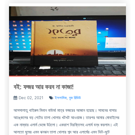
বই: ফজর আর করব না কাজা!
Dec 02, 2021
ইসলামিক
,
বুক রিভিউ
আসসালাতু খাইরুম মিনান নাউম! মাত্র ফজরের আজান হয়েছে। সামনের বাসার
আঙ্কেলের বড় গেটের তালা খোলার খটখট আওয়াজ। তারপর আমার মোবাইলের
এক নাম্বার এলার্ম ভেজে উঠলো। একরাশ বিরক্তিসহ এলার্ম বন্ধ করলাম। এই
আলতো ঘুমের এমন ঝনঝন তালা খোলার শব্দ আর এলার্মের এমন ভিট-ঘুটে