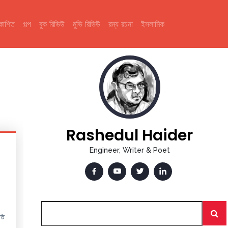
রকাশিত
গল্প
বুক রিভিউ
মুভি রিভিউ
রম্য রচনা
ইসলামিক
Rashedul Haider
Engineer, Writer & Poet
।
তি