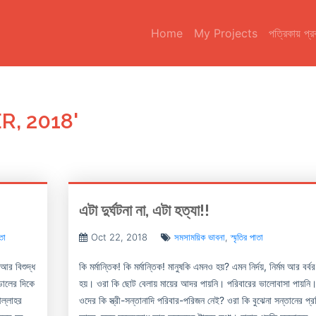
Home
My Projects
পত্রিকায় প্
, 2018'
এটা দুর্ঘটনা না, এটা হত্যা!!
াতা
Oct 22, 2018
সমসাময়িক ভাবনা
,
স্মৃতির পাতা
আর বিশুদ্ধ
কি মর্মান্তিক! কি মর্মান্তিক! মানুষকি এমনও হয়? এমন নির্দয়, নির্মম আর বর্বর
ডালের দিকে
হয়। ওরা কি ছোট বেলায় মায়ের আদর পায়নি। পরিবারের ভালোবাসা পায়নি
ল্লাহর
ওদের কি স্ত্রী-সন্তানাদি পরিবার-পরিজন নেই? ওরা কি বুঝেনা সন্তানের প্র