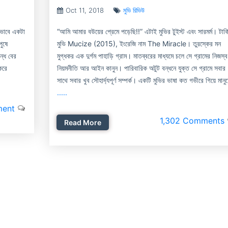
Oct 11, 2018
মুভি রিভিউ
 ভাবে একটা
“আমি আমার বউয়ের প্রেমে পড়েছি!!” এটাই মুভির টুইস্ট এবং সারমর্ম। টার্ক
ুষে
মুভি Mucize (2015), ইংরেজি নাম The Miracle। তুরস্কের মন
ন্ধ বের
মুগ্ধকর এক দুর্গম পাহাড়ি গ্রাম। মাতব্বরের মাধ্যমে চলে সে গ্রামের নিজস্ব
করে
নিয়মনীতি আর আইন কানুন। পারিবারিক অটুট বন্ধনে যুক্ত সে গ্রামে সবার
সাথে সবার খুব সৌহার্দ্যপূর্ণ সম্পর্ক। একটি মুভির ভাষা কত গভীরে গিয়ে মানু
.....
ent
1,302 Comments
Read More