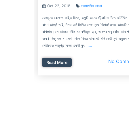
Oct 22, 2018
সমসাময়িক ভাবনা
ফেসবুকে কোথাও লাইক দিতে, কমেন্ট করতে স্ট্যাটাস দিতে অলিখিত
বারণ আছে! তাই দিলাম না! লিখিত লেখা মুছে দিলাম! মনের আগুনটা প
রাখলাম। সে আগুনে শরীর মন বশীভূত হবে, তারপর শুধু ধোঁয়া আর গ
হবে। কিছু বলা বা লেখা থেকে বিরত থাকলেই যদি কেউ সুখ অনুভব 
সেটাতেও অতৃপ্ত মনের একটা বুঝ
.....
No Comm
Read More