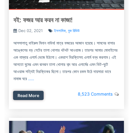
বই: ফজর আর করব না কাজা!
Dec 02, 2021
ইসলামিক
,
বুক রিভিউ
আসসালাতু খাইরুম মিনান নাউম! মাত্র ফজরের আজান হয়েছে। সামনের বাসার
আঙ্কেলের বড় গেটের তালা খোলার খটখট আওয়াজ। তারপর আমার মোবাইলের
এক নাম্বার এলার্ম ভেজে উঠলো। একরাশ বিরক্তিসহ এলার্ম বন্ধ করলাম। এই
আলতো ঘুমের এমন ঝনঝন তালা খোলার শব্দ আর এলার্মের এমন ভিট-ঘুটে
আওয়াজ সত্যিই বিরক্তিকর ছিলো। তারপর কোন রকম উঠে দায়সারা ভাবে
নামাজ ঘরে
.....
8,523 Comments
Read More