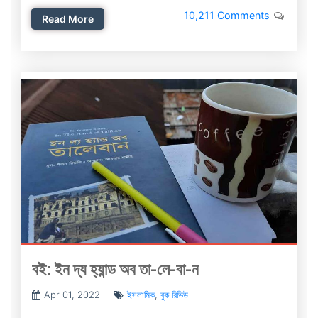
10,211 Comments
Read More
বই: ইন দ্য হ্যান্ড অব তা-লে-বা-ন
Apr 01, 2022
ইসলামিক
,
বুক রিভিউ