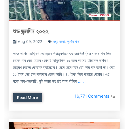
শুভ জন্মদিন ২০২২
Aug 09, 2022
রম্য রচনা
,
স্মৃতির পাতা
আজ আমার তেত্রিশ মতান্তরে পঁয়ত্রিশতম শুভ জন্মদিন! (বয়সে করোনাকালিন
হিসেব বাদ দেয়া হয়েছে) ছবিটি আনুমানিক ২০ বছর আগের হারিকেন জমানার।
ছত্রিশ ফিল্মের কোডাক ক্যামেরার। মেঘে মেঘে বয়স তো আর কম হলো না। সেই
১৫ টাকা সের চাল সময়কার ছেলে আমি। ৪০ টাকা নিয়ে বাজারে যেতাম। এর
মধ্যে মাছ-তরকারি, মুদি সদায় সহ দুই টাকা বাঁচিয়ে
.....
16,771 Comments
Read More