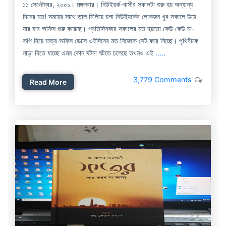
১১ সেপ্টেম্বর, ২০০১। মঙ্গলবার। নিউইয়র্ক-বাসীর সকালটা শুরু হয় অন্যান্য
দিনের মত! সময়ের সাথে তাল মিলিয়ে চলা নিউইয়র্কের লোকজন খুব সকালে উঠে
যার যার অফিস শুরু করেছে। প্রতিদিনকার সকালের মত হয়তো কেউ কেউ চা-
কপি দিয়ে মাত্র অফিস ডেক্সে ওইদিনের মত নিজেকে সেট করে নিচ্ছে। পৃথিবীকে
নাড়া দিতে যাচ্ছে এমন কোন ঘটনা ঘটতে চলেছে তখনও এই
.....
3,779 Comments
Read More