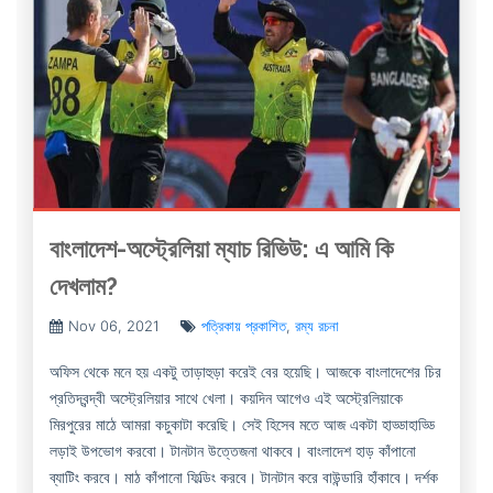
বাংলাদেশ-অস্ট্রেলিয়া ম্যাচ রিভিউ: এ আমি কি
দেখলাম?
Nov 06, 2021
পত্রিকায় প্রকাশিত
,
রম্য রচনা
অফিস থেকে মনে হয় একটু তাড়াহুড়া করেই বের হয়েছি। আজকে বাংলাদেশের চির
প্রতিদ্বন্দ্বী অস্ট্রেলিয়ার সাথে খেলা। কয়দিন আগেও এই অস্ট্রেলিয়াকে
মিরপুরের মাঠে আমরা কচুকাটা করেছি। সেই হিসেব মতে আজ একটা হাড্ডাহাড্ডি
লড়াই উপভোগ করবো। টানটান উত্তেজনা থাকবে। বাংলাদেশ হাড় কাঁপানো
ব্যাটিং করবে। মাঠ কাঁপানো ফিল্ডিং করবে। টানটান করে বাউন্ডারি হাঁকাবে। দর্শক