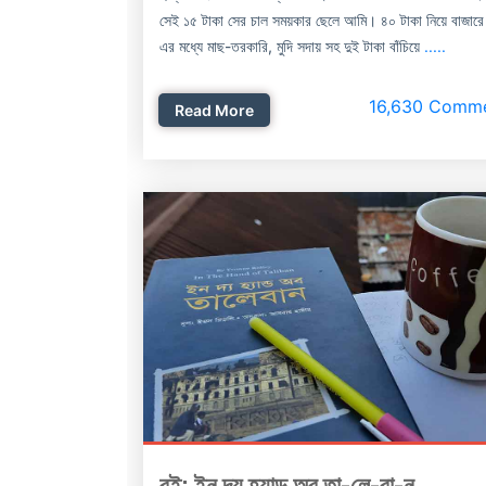
সেই ১৫ টাকা সের চাল সময়কার ছেলে আমি। ৪০ টাকা নিয়ে বাজার
এর মধ্যে মাছ-তরকারি, মুদি সদায় সহ দুই টাকা বাঁচিয়ে
.....
16,630 Comm
Read More
বই: ইন দ্য হ্যান্ড অব তা-লে-বা-ন