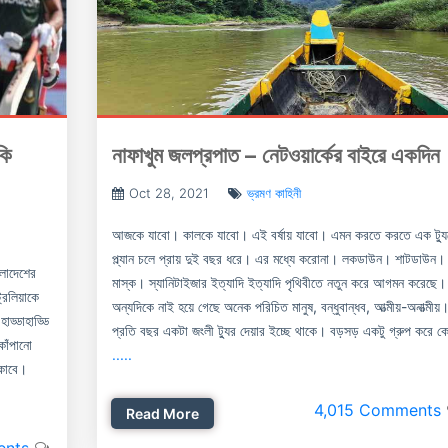
কি
নাফাখুম জলপ্রপাত – নেটওয়ার্কের বাইরে একদিন
Oct 28, 2021
ভ্রমণ কাহিনী
আজকে যাবো। কালকে যাবো। এই বর্ষায় যাবো। এমন করতে করতে এক ট্যু
প্ল্যান চলে প্রায় দুই বছর ধরে। এর মধ্যে করোনা। লকডাউন। শাটডাউন।
ংলাদেশের
মাস্ক। স্যানিটাইজার ইত্যাদি ইত্যাদি পৃথিবীতে নতুন করে আগমন করেছে।
রেলিয়াকে
অন্যদিকে নাই হয়ে গেছে অনেক পরিচিত মানুষ, বন্ধুবান্ধব, আত্মীয়-অনাত্মীয়
ড্ডাহাড্ডি
প্রতি বছর একটা জংলী ট্যুর দেয়ার ইচ্ছে থাকে। বড়সড় একটু গ্রুপ করে ক
াঁপানো
.....
ঁকাবে।
4,015 Comments
Read More