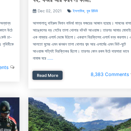
Dec 02, 2021
ইসলামিক
,
বুক রিভিউ
অন্যান্য
আসসালাতু খাইরুম মিনান নাউম! মাত্র ফজরের আজান হয়েছে। সামনের বাস
সকালে উঠে
আঙ্কেলের বড় গেটের তালা খোলার খটখট আওয়াজ। তারপর আমার মোবাই
 কেউ চা-
এক নাম্বার এলার্ম ভেজে উঠলো। একরাশ বিরক্তিসহ এলার্ম বন্ধ করলাম। 
। পৃথিবীকে
আলতো ঘুমের এমন ঝনঝন তালা খোলার শব্দ আর এলার্মের এমন ভিট-ঘুটে
আওয়াজ সত্যিই বিরক্তিকর ছিলো। তারপর কোন রকম উঠে দায়সারা ভাবে
নামাজ ঘরে
.....
ents
8,383 Comments
Read More