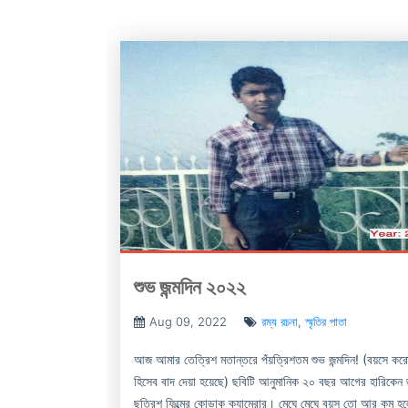
শুভ জন্মদিন ২০২২
Aug 09, 2022
রম্য রচনা
,
স্মৃতির পাতা
আজ আমার তেত্রিশ মতান্তরে পঁয়ত্রিশতম শুভ জন্মদিন! (বয়সে কর
হিসেব বাদ দেয়া হয়েছে) ছবিটি আনুমানিক ২০ বছর আগের হারিকেন
ছত্রিশ ফিল্মের কোডাক ক্যামেরার। মেঘে মেঘে বয়স তো আর কম হ