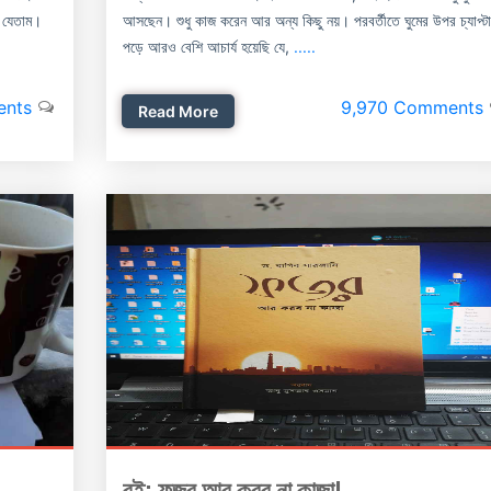
ে যেতাম।
আসছেন। শুধু কাজ করেন আর অন্য কিছু নয়। পরবর্তীতে ঘুমের উপর চ্যাপ্ট
পড়ে আরও বেশি আচার্য হয়েছি যে,
.....
ents
9,970 Comments
Read More
বই: ফজর আর করব না কাজা!