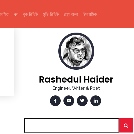
রকাশিত
গল্প
বুক রিভিউ
মুভি রিভিউ
রম্য রচনা
ইসলামিক
Rashedul Haider
Engineer, Writer & Poet