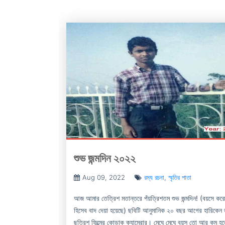
শুভ জন্মদিন ২০২২
Aug 09, 2022
রম্য রচনা
,
স্মৃতির পাতা
আজ আমার তেত্রিশ মতান্তরে পঁয়ত্রিশতম শুভ জন্মদিন! (বয়সে কর
হিসেব বাদ দেয়া হয়েছে) ছবিটি আনুমানিক ২০ বছর আগের হারিকেন
ছত্রিশ ফিল্মের কোডাক ক্যামেরার। মেঘে মেঘে বয়স তো আর কম হ