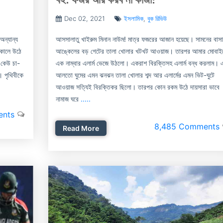
Dec 02, 2021
ইসলামিক
,
বুক রিভিউ
অন্যান্য
আসসালাতু খাইরুম মিনান নাউম! মাত্র ফজরের আজান হয়েছে। সামনের বাস
সকালে উঠে
আঙ্কেলের বড় গেটের তালা খোলার খটখট আওয়াজ। তারপর আমার মোবাই
 কেউ চা-
এক নাম্বার এলার্ম ভেজে উঠলো। একরাশ বিরক্তিসহ এলার্ম বন্ধ করলাম। 
। পৃথিবীকে
আলতো ঘুমের এমন ঝনঝন তালা খোলার শব্দ আর এলার্মের এমন ভিট-ঘুটে
আওয়াজ সত্যিই বিরক্তিকর ছিলো। তারপর কোন রকম উঠে দায়সারা ভাবে
নামাজ ঘরে
.....
ents
8,485 Comments
Read More