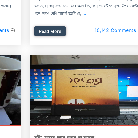
ে যেতাম।
আসছেন। শুধু কাজ করেন আর অন্য কিছু নয়। পরবর্তীতে ঘুমের উপর চ্যাপ্ট
পড়ে আরও বেশি আচার্য হয়েছি যে,
.....
ents
10,142 Comments
Read More
বই: ফজর আর করব না কাজা!