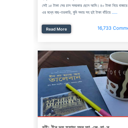
সেই ১৫ টাকা সের চাল সময়কার ছেলে আমি। ৪০ টাকা নিয়ে বাজার
এর মধ্যে মাছ-তরকারি, মুদি সদায় সহ দুই টাকা বাঁচিয়ে
.....
16,733 Comm
Read More
বই: ইন দ্য হ্যান্ড অব তা-লে-বা-ন