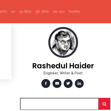
রকাশিত
গল্প
বুক রিভিউ
মুভি রিভিউ
রম্য রচনা
ইসলামিক
Rashedul Haider
Engineer, Writer & Poet