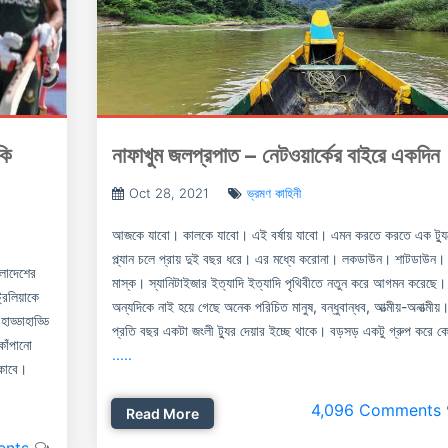
কি
নাফাখুম জলপ্রপাত – নেটওয়ার্কের বাইরে একদিন
Oct 28, 2021
ভ্রমণ কাহিনী
আজকে যাবো। কালকে যাবো। এই বর্ষায় যাবো। এমন করতে করতে এক ট্যু
প্ল্যান চলে প্রায় দুই বছর ধরে। এর মধ্যে করোনা। লকডাউন। শাটডাউন।
ংলাদেশের
মাস্ক। স্যানিটাইজার ইত্যাদি ইত্যাদি পৃথিবীতে নতুন করে আগমন করেছে।
রেলিয়াকে
অন্যদিকে নাই হয়ে গেছে অনেক পরিচিত মানুষ, বন্ধুবান্ধব, আত্মীয়-অনাত্মীয়
ড্ডাহাড্ডি
প্রতি বছর একটা জংলী ট্যুর দেয়ার ইচ্ছে থাকে। বড়সড় একটু গ্রুপ করে ক
াঁপানো
.....
ঁকাবে।
4,096 Comments
Read More