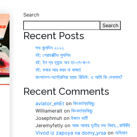
Search
Search
Recent Posts
শুভ জন্মদিন ২০২২
বই: প্রোডাক্টিভ মুসলিম
বই: ইন দ্য হ্যান্ড অব তা-লে-বা-ন
বই: ফজর আর করব না কাজা!
বাংলাদেশ-অস্ট্রেলিয়া ম্যাচ রিভিউ: এ আমি কি দেখলাম?
Recent Comments
aviator_ehEt
on
কিংকর্তব্যবিমূঢ়
Williameralt
on
কিংকর্তব্যবিমূঢ়
Josephmuh
on
উজান ভাটি
Jeremyfetly
on
আজ আমার তৃতীয় শুভ বিবাহ…বার্ষিকী!
Vivod iz zapoya na domy_yrsa
on
অভিমান