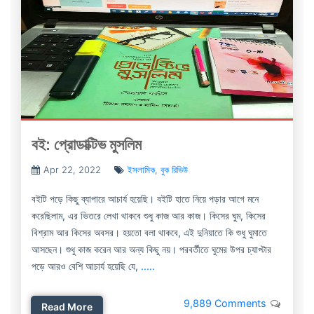
বই: প্রোডাক্টিভ মুসলিম
Apr 22, 2022
ইসলামিক
,
বুক রিভিউ
বইটি পড়ে কিছু ব্যাপারে আচার্য হয়েছি। বইটি হাতে নিয়ে পড়ার আগে মনে
করেছিলাম, এর ভিতরে লেখা থাকবে শুধু কাজ আর কাজ। কিসের ঘুম, কিসের
বিশ্রাম আর কিসের অবসর। হয়তো বলা থাকবে, এই দুনিয়াতে কি শুধু ঘুমাতে
আসছেন। শুধু কাজ করেন আর অন্য কিছু নয়। পরবর্তীতে ঘুমের উপর চ্যাপ্টার
পড়ে আরও বেশি আচার্য হয়েছি যে,
.....
9,889 Comments
Read More