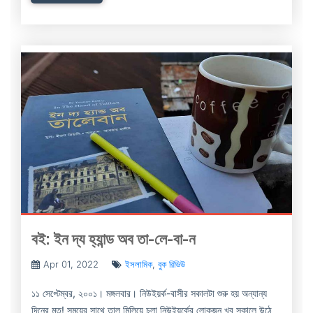
বই: ইন দ্য হ্যান্ড অব তা-লে-বা-ন
Apr 01, 2022
ইসলামিক
,
বুক রিভিউ
১১ সেপ্টেম্বর, ২০০১। মঙ্গলবার। নিউইয়র্ক-বাসীর সকালটা শুরু হয় অন্যান্য
দিনের মত! সময়ের সাথে তাল মিলিয়ে চলা নিউইয়র্কের লোকজন খুব সকালে উঠে