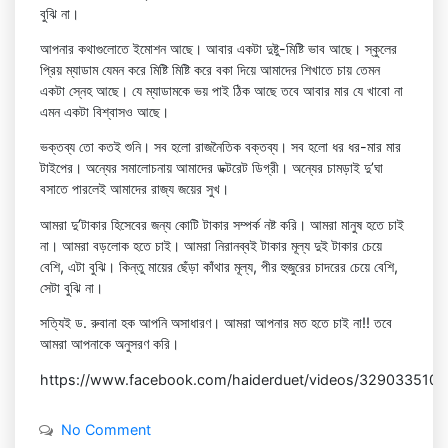
বুঝি না।
আপনার কথাগুলোতে ইমোশন আছে। আবার একটা দুষ্টু-মিষ্টি ভাব আছে। স্কুলের
প্রিয় ম্যাডাম যেমন করে মিষ্টি মিষ্টি করে বকা দিয়ে আমাদের শিখাতে চায় তেমন
একটা স্নেহ আছে। যে ম্যাডামকে ভয় পাই ঠিক আছে তবে আবার মার যে খাবো না
এমন একটা বিশ্বাসও আছে।
ভক্তব্য তো কতই শুনি। সব হলো রাজনৈতিক বক্তব্য। সব হলো ধর ধর-মার মার
টাইপের। অন্যের সমালোচনায় আমাদের ডক্টরেট ডিগ্রী। অন্যের চামড়াই দু’ঘা
বসাতে পারলেই আমাদের রাজ্য জয়ের সুখ।
আমরা দু’টাকার হিসেবের জন্য কোটি টাকার সম্পর্ক নষ্ট করি। আমরা মানুষ হতে চাই
না। আমরা বড়লোক হতে চাই। আমরা নিরানব্বই টাকার মূল্য দুই টাকার চেয়ে
বেশি, এটা বুঝি। কিন্তু মায়ের ছেঁড়া কাঁথার মূল্য, পীর হুজুরের চাদরের চেয়ে বেশি,
সেটা বুঝি না।
সত্যিই ড. রুবানা হক আপনি অসাধারণ। আমরা আপনার মত হতে চাই না!! তবে
আমরা আপনাকে অনুসরণ করি।
https://www.facebook.com/haiderduet/videos/329033510
No Comment