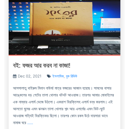
বই: ফজর আর করব না কাজা!
Dec 02, 2021
ইসলামিক
,
বুক রিভিউ
আসসালাতু খাইরুম মিনান নাউম! মাত্র ফজরের আজান হয়েছে। সামনের বাসার
আঙ্কেলের বড় গেটের তালা খোলার খটখট আওয়াজ। তারপর আমার মোবাইলের
এক নাম্বার এলার্ম ভেজে উঠলো। একরাশ বিরক্তিসহ এলার্ম বন্ধ করলাম। এই
আলতো ঘুমের এমন ঝনঝন তালা খোলার শব্দ আর এলার্মের এমন ভিট-ঘুটে
আওয়াজ সত্যিই বিরক্তিকর ছিলো। তারপর কোন রকম উঠে দায়সারা ভাবে
নামাজ ঘরে
.....