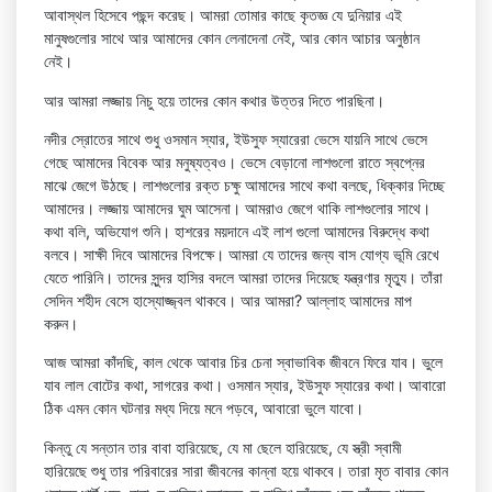
আবাস্থল হিসেবে পছন্দ করেছ। আমরা তোমার কাছে কৃতজ্ঞ যে দুনিয়ার এই
মানুষগুলোর সাথে আর আমাদের কোন লেনাদেনা নেই, আর কোন আচার অনুষ্ঠান
নেই।
আর আমরা লজ্জায় নিচু হয়ে তাদের কোন কথার উত্তর দিতে পারছিনা।
নদীর স্রোতের সাথে শুধু ওসমান স্যার, ইউসুফ স্যারেরা ভেসে যায়নি সাথে ভেসে
গেছে আমাদের বিবেক আর মনুষ্যত্বও। ভেসে বেড়ানো লাশগুলো রাতে স্বপ্নের
মাঝে জেগে উঠছে। লাশগুলোর রক্ত চক্ষু আমাদের সাথে কথা বলছে, ধিক্কার দিচ্ছে
আমাদের। লজ্জায় আমাদের ঘুম আসেনা। আমরাও জেগে থাকি লাশগুলোর সাথে।
কথা বলি, অভিযোগ শুনি। হাশরের ময়দানে এই লাশ গুলো আমাদের বিরুদ্ধে কথা
বলবে। সাক্ষী দিবে আমাদের বিপক্ষে। আমরা যে তাদের জন্য বাস যোগ্য ভূমি রেখে
যেতে পারিনি। তাদের সুন্দর হাসির বদলে আমরা তাদের দিয়েছে যন্ত্রণার মৃত্যু। তাঁরা
সেদিন শহীদ বেসে হাস্যোজ্জ্বল থাকবে। আর আমরা? আল্লাহ আমাদের মাপ
করুন।
আজ আমরা কাঁদছি, কাল থেকে আবার চির চেনা স্বাভাবিক জীবনে ফিরে যাব। ভুলে
যাব লাল বোটের কথা, সাগরের কথা। ওসমান স্যার, ইউসুফ স্যারের কথা। আবারো
ঠিক এমন কোন ঘটনার মধ্য দিয়ে মনে পড়বে, আবারো ভুলে যাবো।
কিন্তু যে সন্তান তার বাবা হারিয়েছে, যে মা ছেলে হারিয়েছে, যে স্ত্রী স্বামী
হারিয়েছে শুধু তার পরিবারের সারা জীবনের কান্না হয়ে থাকবে। তারা মৃত বাবার কোন