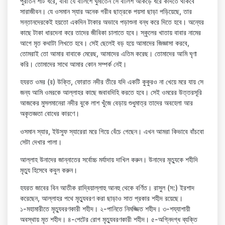
পুরাতন শার্ট ধরে, বাবা যে বালিশে ঘুমাতেন সে বালিশ আঁকড়ে ধরে কাঁদতে থাকবে
সারাজীবন। যে ওসমান স্যার অনেক গরীব ছাত্রকে পয়সা ছাড়া পড়িয়েছে, তার
সন্তানদেরকেই হয়তো একদিন টাকার অভাবে পড়াশুনা বন্ধ করে দিতে হবে। অন্যের
কাছে টাকা ধারদেনা করে তাদের জীবিকা চালাতে হবে। স্কুলের খাতায় বাবার নামের
আগে মৃত কথাটা লিখতে হবে। সেই ছেলেই বড় হয়ে আমাদের জিজ্ঞাসা করবে,
তোমরাই তো আমার বাবাকে মেরেছ, আমাদের এতিম করেছ। তোমাদের আমি ঘৃণা
করি। তোমাদের সাথে আমার কোন সম্পর্ক নেই।
হযরত ওমর (র) উক্তি, ফোরাত নদীর তীরে যদি একটি কুকুরও না খেয়ে মরে যায় সে
জন্য আমি ওমরকে আল্লাহর কাছে জবাবদিহি করতে হবে। সেই ওমরের উত্তরসূরি
আজকের মুসলমানেরা নদীর বুকে লাশ খুঁজে বেড়ায় শুধুমাত্র তাদের অবহেলা আর
অকৃতজ্ঞতা বোধের কারণে।
ওসমান স্যার, ইউসুফ স্যারেরা মরে গিয়ে বেঁচে গেছেন। এখন আমরা কিভাবে বাঁচবো
সেটা দেখার পালা।
আল্লাহ উনাদের জান্নাতের সর্বোচ্চ মর্যাদায় দাখিল করুন। উনাদের মৃত্যুকে শহীদি
মৃত্যু হিসেবে কবুল করুন।
হযরত জাবের বিন আতীক রাদ্বিয়াল্লাহু আনহু থেকে বর্ণিত। রাসুল (স:) ইরশাদ
করেছেন, আল্লাহর পথে মৃত্যুবরণ করা ছাড়াও সাত প্রকার শহীদ রয়েছে।
১-মহামারীতে মৃত্যুবরণকারী শহীদ। ২-পানিতে নিমজ্জিত শহীদ। ৩-শয্যাশায়ী
অবস্থায় মৃত শহীদ। ৪-পেটের রোগ মৃত্যুবরণকারী শহীদ। ৫-অগ্নিদগ্ধ ব্যক্তি