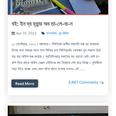
বই: ইন দ্য হ্যান্ড অব তা-লে-বা-ন
Apr 01, 2022
ইসলামিক
,
বুক রিভিউ
১১ সেপ্টেম্বর, ২০০১। মঙ্গলবার। নিউইয়র্ক-বাসীর সকালটা শুরু হয় অন্যান্য
দিনের মত! সময়ের সাথে তাল মিলিয়ে চলা নিউইয়র্কের লোকজন খুব সকালে উঠে
যার যার অফিস শুরু করেছে। প্রতিদিনকার সকালের মত হয়তো কেউ কেউ চা-
কপি দিয়ে মাত্র অফিস ডেক্সে ওইদিনের মত নিজেকে সেট করে নিচ্ছে। পৃথিবীকে
নাড়া দিতে যাচ্ছে এমন কোন ঘটনা ঘটতে চলেছে তখনও এই
.....
3,667 Comments
Read More