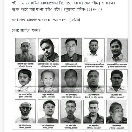
শহীদ। ৬-যে ব্যক্তি ধ্বংসাবশেষের নিচে পড়ে মারা যায় সেও শহীদ। ৭-সন্তান
প্রসব করতে মারা যাওয়া নারীও শহীদ। (মুয়াত্তা মালিক-৫৫৪/৮০২)
সাথে সাথে আল্লাহ আমাদেরও ক্ষমা করুন। (আমিন)
লেখা: রাশেদুল হায়দার