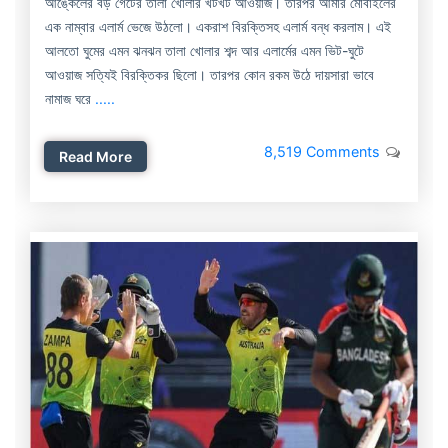
আঙ্কেলের বড় গেটের তালা খোলার খটখট আওয়াজ। তারপর আমার মোবাইলের
এক নাম্বার এলার্ম ভেজে উঠলো। একরাশ বিরক্তিসহ এলার্ম বন্ধ করলাম। এই
আলতো ঘুমের এমন ঝনঝন তালা খোলার শব্দ আর এলার্মের এমন ভিট-ঘুটে
আওয়াজ সত্যিই বিরক্তিকর ছিলো। তারপর কোন রকম উঠে দায়সারা ভাবে
নামাজ ঘরে
.....
8,519 Comments
Read More