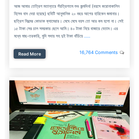
আজ আমার তেত্রিশ মতান্তরে পঁয়ত্রিশতম শুভ জন্মদিন! (বয়সে করোনাকালিন
হিসেব বাদ দেয়া হয়েছে) ছবিটি আনুমানিক ২০ বছর আগের হারিকেন জমানার।
ছত্রিশ ফিল্মের কোডাক ক্যামেরার। মেঘে মেঘে বয়স তো আর কম হলো না। সেই
১৫ টাকা সের চাল সময়কার ছেলে আমি। ৪০ টাকা নিয়ে বাজারে যেতাম। এর
মধ্যে মাছ-তরকারি, মুদি সদায় সহ দুই টাকা বাঁচিয়ে
.....
16,764 Comments
Read More