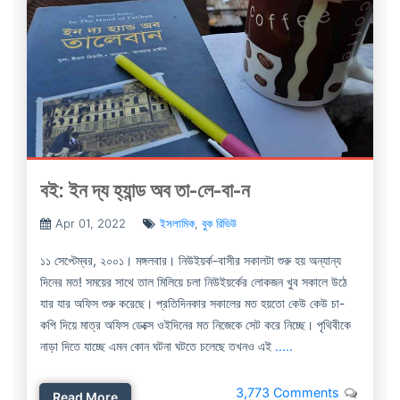
বই: ইন দ্য হ্যান্ড অব তা-লে-বা-ন
Apr 01, 2022
ইসলামিক
,
বুক রিভিউ
১১ সেপ্টেম্বর, ২০০১। মঙ্গলবার। নিউইয়র্ক-বাসীর সকালটা শুরু হয় অন্যান্য
দিনের মত! সময়ের সাথে তাল মিলিয়ে চলা নিউইয়র্কের লোকজন খুব সকালে উঠে
যার যার অফিস শুরু করেছে। প্রতিদিনকার সকালের মত হয়তো কেউ কেউ চা-
কপি দিয়ে মাত্র অফিস ডেক্সে ওইদিনের মত নিজেকে সেট করে নিচ্ছে। পৃথিবীকে
নাড়া দিতে যাচ্ছে এমন কোন ঘটনা ঘটতে চলেছে তখনও এই
.....
3,773 Comments
Read More