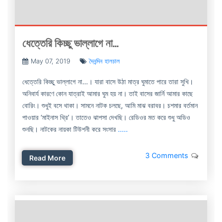
ধেত্তেরি কিচ্ছু ভাল্লাগে না…
May 07, 2019
দৈনন্দিন হালচাল
ধেত্তেরি কিচ্ছু ভাল্লাগে না…। যারা বাসে উঠা মাত্র ঘুমাতে পারে তারা সুখি।
অনিবার্য কারণে কোন যাত্রাই আমার ঘুম হয় না। তাই বাসের জার্নি আমার কাছে
বোরিং। শুধুই বসে থাকা। সামনে নাটক চলছে, আমি মাঝ বরাবর। চশমার বর্তমান
পাওয়ার ‘মাইনাস থ্রি’। তাতেও ঝাপসা দেখছি। রেডিওর মত করে শুধু অডিও
শুনছি। নাটকের নায়কা টিউশনী করে সংসার
.....
3 Comments
Read More