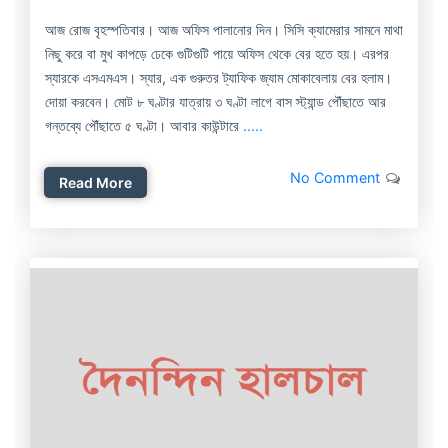
আজ রোজ বৃহস্পতিবার। আজ অফিস পালানোর দিন। সিসি ক্যামেরার সামনে মাথা
নিছু করে বা মুখ কাপড়ে ঢেকে গুটিগুটি পায়ে অফিস থেকে বের হতে হয়। এরপর
স্যারকে এসএমএস। স্যার, এক গুরুতর ট্যাফিক জ্যাম মোকাবেলায় বের হলাম।
দোয়া করবেন। মোট ৮ ঘণ্টার যাত্রায় ৩ ঘণ্টা লাগে বাস স্ট্যান্ড পৌঁছাতে আর
গন্তব্যে পৌঁছাতে ৫ ঘণ্টা। আবার কাউন্টারে
.....
No Comment
Read More