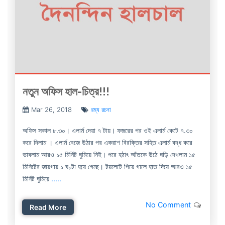
নতুন অফিস হাল-চিত্র!!!
Mar 26, 2018
রম্য রচনা
অফিস সকাল ৮.৩০। এলার্ম দেয়া ৭ টায়। ফজরের পর ওই এলার্ম কেটে ৭.৩০
করে দিলাম । এলার্ম বেজে উঠার পর একরাশ বিরক্তির সহিত এলার্ম বদ্ধ করে
ভাবলাম আরও ১৫ মিনিট ঘুমিয়ে নিই। পরে হঠাৎ আঁতকে উঠে ঘড়ি দেখলাম ১৫
মিনিটের জায়গায় ১ ঘণ্টা হয়ে গেছে। টয়লেটে গিয়ে গালে হাত দিয়ে আরও ১৫
মিনিট ঘুমিয়ে
.....
No Comment
Read More