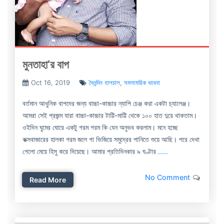
মুনতাহা’র বাপ
Oct 16, 2019
দৈনন্দিন হালচাল
,
সমসাময়িক ভাবনা
বর্তমান আধুনিক বাপদের জন্য বাচ্চা-কাচ্চার ন্যাপি চেঞ্জ করা একটা চ্যালেঞ্জ।
আমরা সেই প্রজন্ম যারা বাচ্চা-কাচ্চার টাট্টি-মাট্টি থেকে ১০০ হাত দুরে থাকতাম।
ওইদিন ঘুমের ঘোরে একটু গরম গরম কি যেন অনুভব করলাম। মনে হচ্ছে
কক্সবাজারের হালকা গরম জলে গা ভিজিয়ে সমুদ্রের পানিতে শুয়ে আছি। পরে দেখা
গেলো মেয়ে হিসু করে দিয়েছে। আমার প্রতিদিনকার ৯ ঘণ্টার
.....
No Comment
Read More