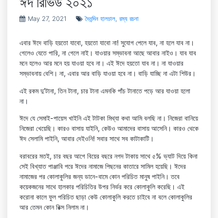
ঈদ রিভিউ ২০২১
May 27, 2021
দৈনন্দিন হালচাল
,
রম্য রচনা
এবার ঈদে বাড়ি হয়তো যাবো, হয়তো যাবো না! সুযোগ পেলে যাব, না হলে যাব না।
গেলেও যেতে পারি, না গেলে নাই। যাওয়ার সম্ভাবনা আছে আবার নাইও। যাব যাব
মনে হলেও আর মনে হয় যাওয়া হবে না। এই ঈদে হয়তো যাব না। না যাওয়ার
সম্ভাবনায় বেশি। না, এবার আর বাড়ি যাওয়া হবে না। বাড়ি যাচ্ছি না এটা শিউর।
এই রকম দু’টানা, তিন টানা, চার টানা এমনকি পাঁচ টানাতে পড়ে আর যাওয়া হলো
না।
ঈদে যে সেমাই-পায়েস খাইনি এই টাটকা মিথ্যা কথা আমি বলছি না। নিজেরা বানিয়ে
নিজেরা খেয়েছি। কারও বাসায় যাইনি, কেউও আমাদের বাসায় আসেনি। কারও থেকে
ঈদ সেলামি পাইনি, আবার দেইওনি! সবার সাথে সব কাটাকাটি।
বরাবরের মতই, চার বছর আগে বিয়ের বছরে নগদ টাকায় সাথে ৫% ভ্যাট দিয়ে কিনা
সেই বিখ্যাত পাঞ্জাবি পরে ঈদের নামাজে পিছনের কাতারে সামিল হয়েছি। ঈদের
নামাজের পর কোলাকুলির জন্য ডানে-বামে কোন পরিচিত মানুষ পাইনি। তবে
কয়েকজনের সাথে হালকার পরিচিতির উপর নির্ভর করে কোলাকুলি করেছি। এই
করোনা কালে ফুল পরিচিত ছাড়া কেউ কোলাকুলি করতে চাইবে না বলে কোলাকুলির
আর তেমন কোন রিক্স নিলাম না।