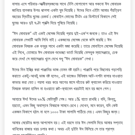
বাসায় এসে পরিবার-আত্মীয়স্বজনের সাথে টেলি যোগাযোগ আর শুকনো ঈদ মোবারক
জানিয়ে হালকার উপর ঝাপসা একটা ঘুম দিয়েছি। ঈদের দিনে এইটা আমার পঁয়ত্রিশ
বছরের দ্বিতীয় ঘুমের রেকর্ড। মোবাইল ফোনের টিংটং এর ডিস্টার্বে বিকালে সেই
ঘুমের আরও দুই ঘণ্টা প্রক্সি দিয়ে পুষিয়ে নিয়েছি।
“ঈদ মোবারক” এই একই মেসেজ দিয়েছি প্রায় দুই-এক’শ জনকে। তাও এই ঈদ
মোবারক লেখাটি আমি লিখি নাই। একজনের মেসেজ থেকে কপি মারছি। ঈদ
মোবারক বিষয়ক এক বন্ধুর সাথে একটা মজা করেছি। তারে মোবাইলে মেসেজ দিয়েছি
এই লিখে, তোমারে ঈদ মোবারক শুভেচ্ছা ভার্তা দিয়েছি ফেসবুক ম্যাসেঞ্জারে, চেক
করে দেখ! সে ম্যাসেঞ্জার খুলে দেখে শুধু “ঈদ মোবারক” লেখা।
ঈদের দিন ইস্ত্রি করা পাঞ্জাবির ভাজ তেমন নষ্ট হয়নি। পাঞ্জাবি পরে বিছানায় গড়াগড়ি
করাতে একটু-আধটু ভাজ নষ্ট হলেও, এই ভাজেও মিনিমাম আট-দশটা বাসার দাওয়াত
কাভার করা যেত। পয়সা খরচ করে আগের মাসে দাঁতের রুট ক্যানেল করিয়ে দাওয়াত
বিষয়ক ফায়দা হাসিল না হওয়াতে রুট-ক্যানেল খরচটাই মনে হয় জলে গেল।
আহারে ঈদ! ঈদের ৯৯% মোটামুটি শেষ। আর ১% হাতে রাখছি। যদি, কিন্তু,
হয়তো, এমন কিছু অবাস্তব বিষয়কে সামনে রেখে। দেখেন, মনে করেন, যদি কেউ
একজন বিকাশে হঠাৎ না বলে ১০০০ টাকা সালামি পাঠিয়ে দেয়। এমন কিছুর জন্য।
আমার মেয়েটার জন্য আপসোস হয়। এই বয়সে তার ঈদ সেলামি দিয়ে আমার সপ্তাহ
খানিকের বাজার খরচ চলার কথা। অথচ এই দুইটা ঈদ মিলিয়ে সে তার প্রাপ্য