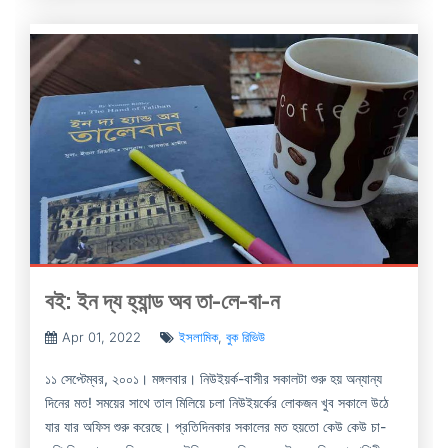
বই: ইন দ্য হ্যান্ড অব তা-লে-বা-ন
Apr 01, 2022
ইসলামিক
,
বুক রিভিউ
১১ সেপ্টেম্বর, ২০০১। মঙ্গলবার। নিউইয়র্ক-বাসীর সকালটা শুরু হয় অন্যান্য
দিনের মত! সময়ের সাথে তাল মিলিয়ে চলা নিউইয়র্কের লোকজন খুব সকালে উঠে
যার যার অফিস শুরু করেছে। প্রতিদিনকার সকালের মত হয়তো কেউ কেউ চা-