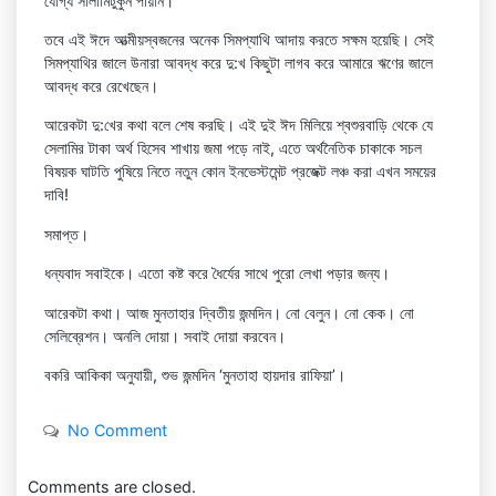
যোগ্য সালামিটুকুন পায়নি।
তবে এই ঈদে আত্মীয়স্বজনের অনেক সিমপ্যাথি আদায় করতে সক্ষম হয়েছি। সেই
সিমপ্যাথির জালে উনারা আবদ্ধ করে দু:খ কিছুটা লাগব করে আমারে ঋণের জালে
আবদ্ধ করে রেখেছেন।
আরেকটা দু:খের কথা বলে শেষ করছি। এই দুই ঈদ মিলিয়ে শ্বশুরবাড়ি থেকে যে
সেলামির টাকা অর্থ হিসেব শাখায় জমা পড়ে নাই, এতে অর্থনৈতিক চাকাকে সচল
বিষয়ক ঘাটতি পুষিয়ে নিতে নতুন কোন ইনভেস্টমেন্ট প্রজেক্ট লঞ্চ করা এখন সময়ের
দাবি!
সমাপ্ত।
ধন্যবাদ সবাইকে। এতো কষ্ট করে ধৈর্যের সাথে পুরো লেখা পড়ার জন্য।
আরেকটা কথা। আজ মুনতাহার দ্বিতীয় জন্মদিন। নো বেলুন। নো কেক। নো
সেলিব্রেশন। অনলি দোয়া। সবাই দোয়া করবেন।
বকরি আকিকা অনুযায়ী, শুভ জন্মদিন ‘মুনতাহা হায়দার রাফিয়া’।
No Comment
Comments are closed.