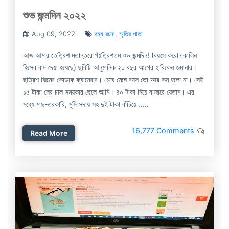
শুভ জন্মদিন ২০২২
Aug 09, 2022
রম্য রচনা
,
স্মৃতির পাতা
আজ আমার তেত্রিশ মতান্তরে পঁয়ত্রিশতম শুভ জন্মদিন! (বয়সে করোনাকালিন
হিসেব বাদ দেয়া হয়েছে) ছবিটি আনুমানিক ২০ বছর আগের হারিকেন জমানার।
ছত্রিশ ফিল্মের কোডাক ক্যামেরার। মেঘে মেঘে বয়স তো আর কম হলো না। সেই
১৫ টাকা সের চাল সময়কার ছেলে আমি। ৪০ টাকা নিয়ে বাজারে যেতাম। এর
মধ্যে মাছ-তরকারি, মুদি সদায় সহ দুই টাকা বাঁচিয়ে
.....
16,777 Comments
Read More