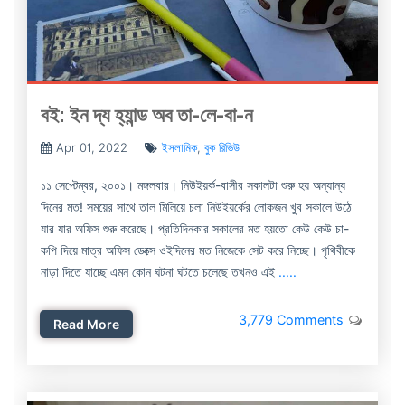
বই: ইন দ্য হ্যান্ড অব তা-লে-বা-ন
Apr 01, 2022
ইসলামিক
,
বুক রিভিউ
১১ সেপ্টেম্বর, ২০০১। মঙ্গলবার। নিউইয়র্ক-বাসীর সকালটা শুরু হয় অন্যান্য
দিনের মত! সময়ের সাথে তাল মিলিয়ে চলা নিউইয়র্কের লোকজন খুব সকালে উঠে
যার যার অফিস শুরু করেছে। প্রতিদিনকার সকালের মত হয়তো কেউ কেউ চা-
কপি দিয়ে মাত্র অফিস ডেক্সে ওইদিনের মত নিজেকে সেট করে নিচ্ছে। পৃথিবীকে
নাড়া দিতে যাচ্ছে এমন কোন ঘটনা ঘটতে চলেছে তখনও এই
.....
3,779 Comments
Read More