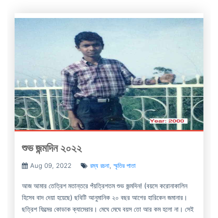
শুভ জন্মদিন ২০২২
Aug 09, 2022
রম্য রচনা
,
স্মৃতির পাতা
আজ আমার তেত্রিশ মতান্তরে পঁয়ত্রিশতম শুভ জন্মদিন! (বয়সে করোনাকালিন
হিসেব বাদ দেয়া হয়েছে) ছবিটি আনুমানিক ২০ বছর আগের হারিকেন জমানার।
ছত্রিশ ফিল্মের কোডাক ক্যামেরার। মেঘে মেঘে বয়স তো আর কম হলো না। সেই