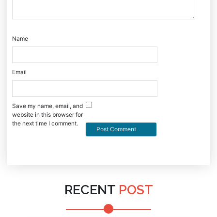
Name
Email
Save my name, email, and
website in this browser for
the next time I comment.
RECENT
POST