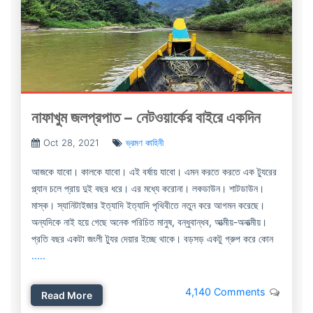
নাফাখুম জলপ্রপাত – নেটওয়ার্কের বাইরে একদিন
Oct 28, 2021
ভ্রমণ কাহিনী
আজকে যাবো। কালকে যাবো। এই বর্ষায় যাবো। এমন করতে করতে এক ট্যুরের
প্ল্যান চলে প্রায় দুই বছর ধরে। এর মধ্যে করোনা। লকডাউন। শাটডাউন।
মাস্ক। স্যানিটাইজার ইত্যাদি ইত্যাদি পৃথিবীতে নতুন করে আগমন করেছে।
অন্যদিকে নাই হয়ে গেছে অনেক পরিচিত মানুষ, বন্ধুবান্ধব, আত্মীয়-অনাত্মীয়।
প্রতি বছর একটা জংলী ট্যুর দেয়ার ইচ্ছে থাকে। বড়সড় একটু গ্রুপ করে কোন
.....
4,140 Comments
Read More