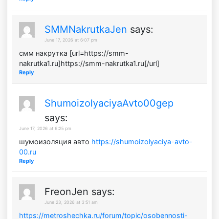
SMMNakrutkaJen
says:
June 17, 2026 at 6:07 pm
смм накрутка [url=https://smm-
nakrutka1.ru]https://smm-nakrutka1.ru[/url]
Reply
ShumoizolyaciyaAvto00gep
says:
June 17, 2026 at 6:25 pm
шумоизоляция авто
https://shumoizolyaciya-avto-
00.ru
Reply
FreonJen
says:
June 23, 2026 at 3:51 am
https://metroshechka.ru/forum/topic/osobennosti-