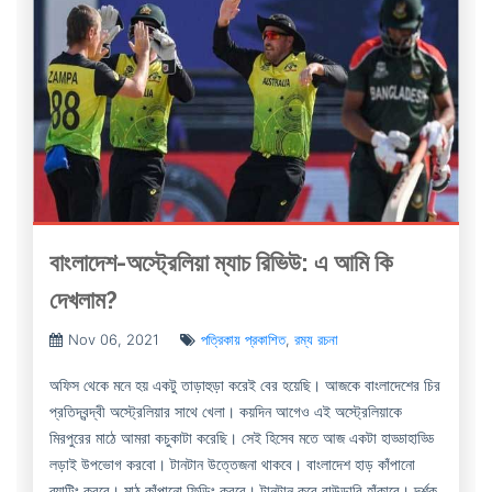
বাংলাদেশ-অস্ট্রেলিয়া ম্যাচ রিভিউ: এ আমি কি
দেখলাম?
Nov 06, 2021
পত্রিকায় প্রকাশিত
,
রম্য রচনা
অফিস থেকে মনে হয় একটু তাড়াহুড়া করেই বের হয়েছি। আজকে বাংলাদেশের চির
প্রতিদ্বন্দ্বী অস্ট্রেলিয়ার সাথে খেলা। কয়দিন আগেও এই অস্ট্রেলিয়াকে
মিরপুরের মাঠে আমরা কচুকাটা করেছি। সেই হিসেব মতে আজ একটা হাড্ডাহাড্ডি
লড়াই উপভোগ করবো। টানটান উত্তেজনা থাকবে। বাংলাদেশ হাড় কাঁপানো
ব্যাটিং করবে। মাঠ কাঁপানো ফিল্ডিং করবে। টানটান করে বাউন্ডারি হাঁকাবে। দর্শক