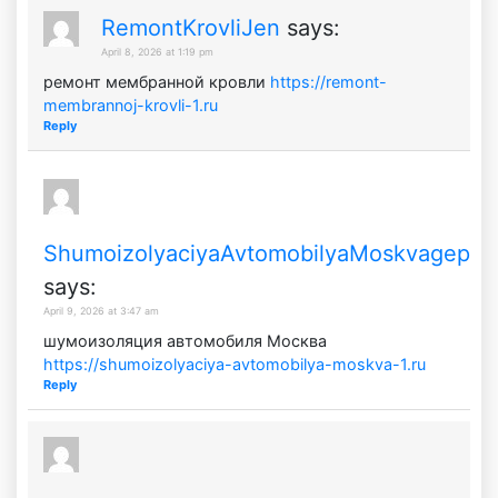
RemontKrovliJen
says:
April 8, 2026 at 1:19 pm
ремонт мембранной кровли
https://remont-
membrannoj-krovli-1.ru
Reply
ShumoizolyaciyaAvtomobilyaMoskvagep
says:
April 9, 2026 at 3:47 am
шумоизоляция автомобиля Москва
https://shumoizolyaciya-avtomobilya-moskva-1.ru
Reply