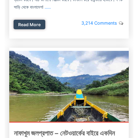
সাড়ি থেকে বাংলাদেশ!
.....
3,214 Comments
Read More
নাফাখুম জলপ্রপাত – নেটওয়ার্কের বাইরে একদিন