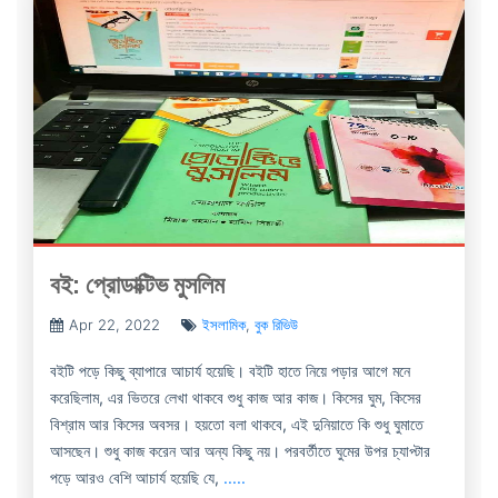
বই: প্রোডাক্টিভ মুসলিম
Apr 22, 2022
ইসলামিক
,
বুক রিভিউ
বইটি পড়ে কিছু ব্যাপারে আচার্য হয়েছি। বইটি হাতে নিয়ে পড়ার আগে মনে
করেছিলাম, এর ভিতরে লেখা থাকবে শুধু কাজ আর কাজ। কিসের ঘুম, কিসের
বিশ্রাম আর কিসের অবসর। হয়তো বলা থাকবে, এই দুনিয়াতে কি শুধু ঘুমাতে
আসছেন। শুধু কাজ করেন আর অন্য কিছু নয়। পরবর্তীতে ঘুমের উপর চ্যাপ্টার
পড়ে আরও বেশি আচার্য হয়েছি যে,
.....