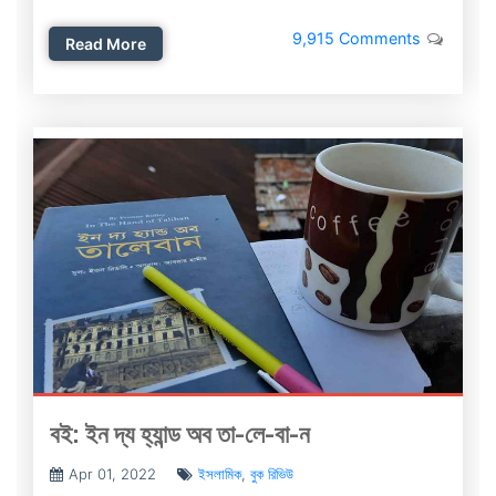
9,915 Comments
Read More
বই: ইন দ্য হ্যান্ড অব তা-লে-বা-ন
Apr 01, 2022
ইসলামিক
,
বুক রিভিউ