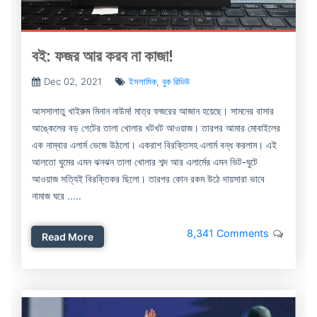
বই: ফজর আর করব না কাজা!
Dec 02, 2021
ইসলামিক
,
বুক রিভিউ
আসসালাতু খাইরুম মিনান নাউম! মাত্র ফজরের আজান হয়েছে। সামনের বাসার
আঙ্কেলের বড় গেটের তালা খোলার খটখট আওয়াজ। তারপর আমার মোবাইলের
এক নাম্বার এলার্ম ভেজে উঠলো। একরাশ বিরক্তিসহ এলার্ম বন্ধ করলাম। এই
আলতো ঘুমের এমন ঝনঝন তালা খোলার শব্দ আর এলার্মের এমন ভিট-ঘুটে
আওয়াজ সত্যিই বিরক্তিকর ছিলো। তারপর কোন রকম উঠে দায়সারা ভাবে
নামাজ ঘরে
.....
8,341 Comments
Read More