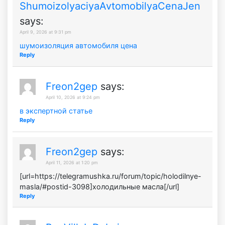
ShumoizolyaciyaAvtomobilyaCenaJen
says:
April 9, 2026 at 9:31 pm
шумоизоляция автомобиля цена
Reply
Freon2gep
says:
April 10, 2026 at 9:24 pm
в экспертной статье
Reply
Freon2gep
says:
April 11, 2026 at 1:20 pm
[url=https://telegramushka.ru/forum/topic/holodilnye-
masla/#postid-3098]холодильные масла[/url]
Reply