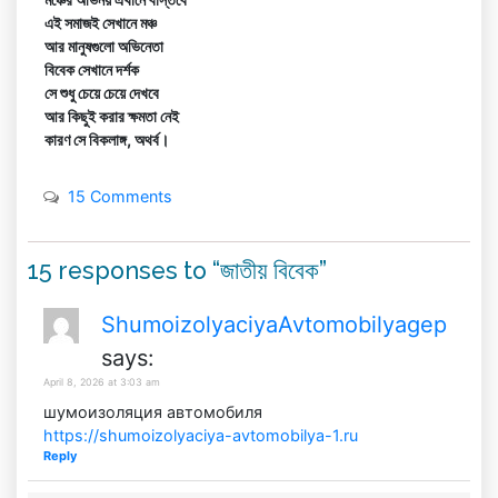
এই সমাজই সেখানে মঞ্চ
HOME
আর মানুষগুলো অভিনেতা
বিবেক সেখানে দর্শক
সে শুধু চেয়ে চেয়ে দেখবে
আর কিছুই করার ক্ষমতা নেই
কারণ সে বিকলাঙ্গ, অথর্ব।
15 Comments
15 responses to “জাতীয় বিবেক”
ShumoizolyaciyaAvtomobilyagep
says:
April 8, 2026 at 3:03 am
шумоизоляция автомобиля
https://shumoizolyaciya-avtomobilya-1.ru
Reply