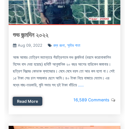
শুভ জন্মদিন ২০২২
Aug 09, 2022
রম্য রচনা
,
স্মৃতির পাতা
আজ আমার তেত্রিশ মতান্তরে পঁয়ত্রিশতম শুভ জন্মদিন! (বয়সে করোনাকালিন
হিসেব বাদ দেয়া হয়েছে) ছবিটি আনুমানিক ২০ বছর আগের হারিকেন জমানার।
ছত্রিশ ফিল্মের কোডাক ক্যামেরার। মেঘে মেঘে বয়স তো আর কম হলো না। সেই
১৫ টাকা সের চাল সময়কার ছেলে আমি। ৪০ টাকা নিয়ে বাজারে যেতাম। এর
মধ্যে মাছ-তরকারি, মুদি সদায় সহ দুই টাকা বাঁচিয়ে
.....
16,589 Comments
Read More