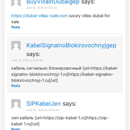
BuyVillaInDubaigep
says:
April 16, 2026 at 1:00 am
https://dubai-villas-sale.com
luxury villas dubai for
sale
Reply
KabelSignalnoBlokirovochnyjgep
says:
June 16, 2026 at 9:24 pm
кабель сигнально блокировочный [url=https://kabel-
signalno-blokirovochnyj-1.ru]https://kabel-signalno-
blokirovochnyj-1.ru[/url]
Reply
SIPKabelJen
says:
June 16, 2026 at 10:18 pm
сип кабель [url=https://sip-kabel-1.ru]https://sip-
kabel-1.ru[/url]
Reply