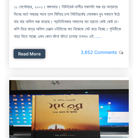
১১ সেপ্টেম্বর, ২০০১। মঙ্গলবার। নিউইয়র্ক-বাসীর সকালটা শুরু হয় অন্যান্য
দিনের মত! সময়ের সাথে তাল মিলিয়ে চলা নিউইয়র্কের লোকজন খুব সকালে উঠে
যার যার অফিস শুরু করেছে। প্রতিদিনকার সকালের মত হয়তো কেউ কেউ চা-
কপি দিয়ে মাত্র অফিস ডেক্সে ওইদিনের মত নিজেকে সেট করে নিচ্ছে। পৃথিবীকে
নাড়া দিতে যাচ্ছে এমন কোন ঘটনা ঘটতে চলেছে তখনও এই
.....
3,652 Comments
Read More