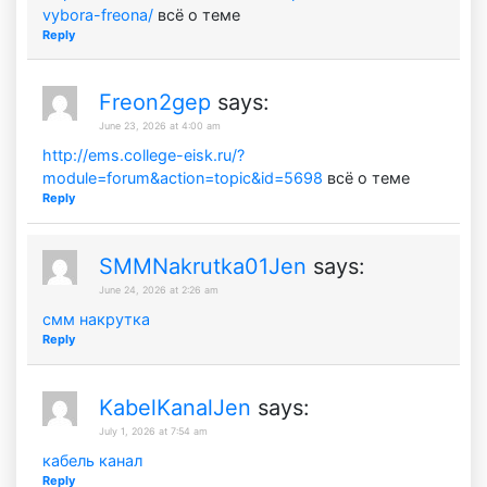
vybora-freona/
всё о теме
Reply
Freon2gep
says:
June 23, 2026 at 4:00 am
http://ems.college-eisk.ru/?
module=forum&action=topic&id=5698
всё о теме
Reply
SMMNakrutka01Jen
says:
June 24, 2026 at 2:26 am
смм накрутка
Reply
KabelKanalJen
says:
July 1, 2026 at 7:54 am
кабель канал
Reply