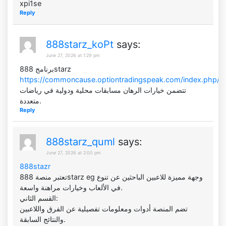
xpi1se
Reply
888starz_koPt
says:
June 27, 2026 at 1:29 pm
برنامج 888starz
https://commoncause.optiontradingspeak.com/index.php/comm
تتضمن خيارات الرهان مسابقات محلية ودولية في رياضات
متعددة.
Reply
888starz_quml
says:
June 27, 2026 at 2:00 pm
888stazr
تعتبر منصة 888starz eg وجهة مميزة للاعبين الباحثين عن تنوع
في الألعاب وخيارات مراهنة واسعة.
القسم الثاني:
تضم المنصة أدوات ومعلومات تفصيلية عن الفرق واللاعبين
والنتائج السابقة.