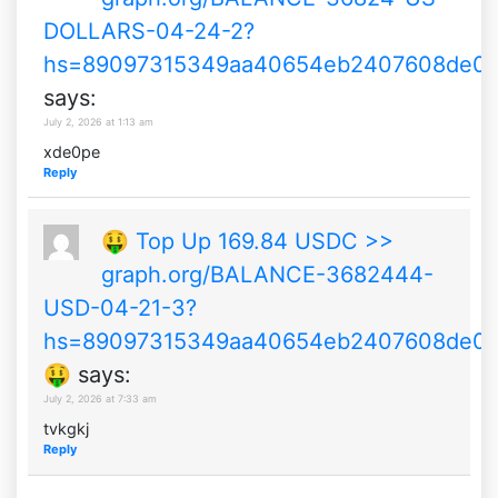
DOLLARS-04-24-2?
hs=89097315349aa40654eb2407608de0
says:
July 2, 2026 at 1:13 am
xde0pe
Reply
🤑 Top Up 169.84 USDC >>
graph.org/BALANCE-3682444-
USD-04-21-3?
hs=89097315349aa40654eb2407608de0
🤑
says:
July 2, 2026 at 7:33 am
tvkgkj
Reply