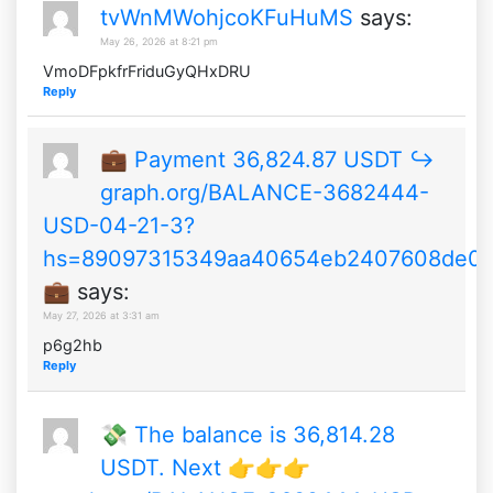
tvWnMWohjcoKFuHuMS
says:
May 26, 2026 at 8:21 pm
VmoDFpkfrFriduGyQHxDRU
Reply
💼 Payment 36,824.87 USDT ↪
graph.org/BALANCE-3682444-
USD-04-21-3?
hs=89097315349aa40654eb2407608de0
💼
says:
May 27, 2026 at 3:31 am
p6g2hb
Reply
💸 The balance is 36,814.28
USDT. Next 👉👉👉