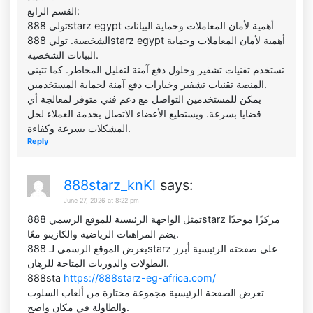
القسم الرابع:
تولي 888starz egypt أهمية لأمان المعاملات وحماية البيانات
الشخصية. تولي 888starz egypt أهمية لأمان المعاملات وحماية
البيانات الشخصية.
تستخدم تقنيات تشفير وحلول دفع آمنة لتقليل المخاطر. كما تتبنى
المنصة تقنيات تشفير وخيارات دفع آمنة لحماية المستخدمين.
يمكن للمستخدمين التواصل مع دعم فني متوفر لمعالجة أي
قضايا بسرعة. ويستطيع الأعضاء الاتصال بخدمة العملاء لحل
المشكلات بسرعة وكفاءة.
Reply
888starz_knKl
says:
June 27, 2026 at 8:22 pm
تمثل الواجهة الرئيسية للموقع الرسمي 888starz مركزًا موحدًا
يضم المراهنات الرياضية والكازينو معًا.
يعرض الموقع الرسمي لـ 888starz على صفحته الرئيسية أبرز
البطولات والدوريات المتاحة للرهان.
888sta
https://888starz-eg-africa.com/
تعرض الصفحة الرئيسية مجموعة مختارة من ألعاب السلوت
والطاولة في مكان واضح.