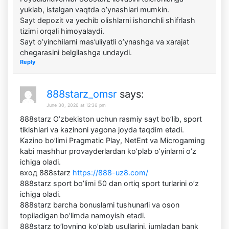
yuklab, istalgan vaqtda o’ynashlari mumkin.
Sayt depozit va yechib olishlarni ishonchli shifrlash
tizimi orqali himoyalaydi.
Sayt o’yinchilarni mas’uliyatli o’ynashga va xarajat
chegarasini belgilashga undaydi.
Reply
888starz_omsr
says:
June 30, 2026 at 12:36 pm
888starz O’zbekiston uchun rasmiy sayt bo’lib, sport
tikishlari va kazinoni yagona joyda taqdim etadi.
Kazino bo’limi Pragmatic Play, NetEnt va Microgaming
kabi mashhur provayderlardan ko’plab o’yinlarni o’z
ichiga oladi.
вход 888starz
https://888-uz8.com/
888starz sport bo’limi 50 dan ortiq sport turlarini o’z
ichiga oladi.
888starz barcha bonuslarni tushunarli va oson
topiladigan bo’limda namoyish etadi.
888starz to’lovning ko’plab usullarini, jumladan bank