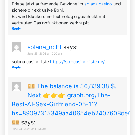
Erlebe jetzt aufregende Gewinne im
solana casino
und
sichere dir exklusive Boni.
Es wird Blockchain-Technologie geschickt mit
vertrauten Casinofunktionen verknupft.
Reply
solana_ncEt
says:
June 23, 2026 at 10:20 am
solana casino liste
https://sol-casino-liste.de/
Reply
💴 The balance is 36,839.38 $.
Next 👉👉👉 graph.org/The-
Best-AI-Sex-Girlfriend-05-11?
hs=89097315349aa40654eb2407608de0
💴
says:
June 23, 2026 at 10:54 am