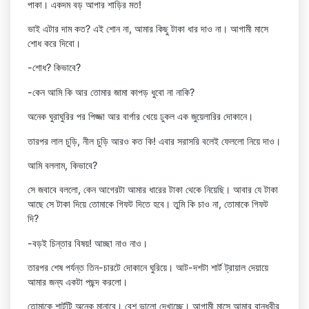
পাকা। একদম বড় আপার শাড়ির মত!
ভাই এটার দাম কত? এই শোন না, আমার কিছু টাকা ধার দাও না। আগামী মাসে
শোধ করে দিবো।
-শোধ? কিভাবে?
-কেন আমি কি আর তোমার জামা কাপড় ধুবো না নাকি?
অনেক ঘুরাঘুরির পর পিজ্জা আর বার্গার খেয়ে ঢুকল এক জুয়েলারির দোকানে।
তারপর লাল চুড়ি, নীল চুড়ি আরও কত কি! এবার সরাসরি বলেই ফেললো নিয়ে দাও।
আমি বললাম, কিভাবে?
সে জবাবে বললো, কেন আগেরটা আমার ধারের টাকা থেকে নিয়েছি। আবার যে টাকা
আছে সে টাকা দিয়ে তোমাকে গিফট দিতে হবে। তুমি কি চাও না, তোমাকে গিফট
দি?
-বড়ই চিন্তার বিষয়! আচ্ছা নাও নাও।
তারপর শেষ পর্যন্ত তিন-চারটে দোকানে ঘুরিয়ে। আট-দশটা শার্ট ট্রায়াল দেয়ায়ে
আমার জন্য একটা পছন্দ করলো।
তোমাকে শার্টটি অনেক মানাবে। বেশ ভালো দেখাচ্ছে। আগামী মাসে আমার বান্ধবীর