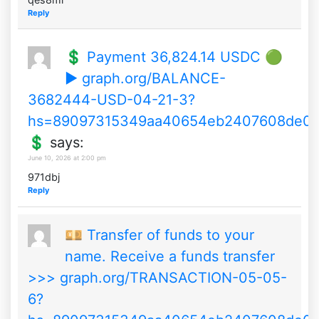
Reply
💲 Payment 36,824.14 USDC 🟢
▶ graph.org/BALANCE-
3682444-USD-04-21-3?
hs=89097315349aa40654eb2407608de0
💲
says:
June 10, 2026 at 2:00 pm
971dbj
Reply
💴 Transfer of funds to your
name. Receive a funds transfer
>>> graph.org/TRANSACTION-05-05-
6?