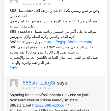
June 30, 2026 at 11:26 am
يعمل 888starz وفق ترخيص رسمي يكفل الأمان والنزاهة لكل
المستخدمين.
تتوفر أكثر من 300 طاولة كازينو مباشر بموزعين حقيقيين تعمل
على مدار الساعة.
يقدم 888starz مراهنات على أكثر من خمسين رياضة تشمل
كرة القدم والتنس وكرة السلة والإي سبورتس.
888starz تسجيل دخول
https://egypt888stars.com/
يمنح الموقع الرسمي 888starz اللاعبين الجدد في مصر باقة
ترحيبية تصل إلى 1500 يورو مع 150 لفة مجانية.
يعمل الدعم الفني على مدار الساعة باللغتين العربية والإنجليزية
عبر الدردشة والبريد والهاتف.
Reply
888starz_kgSi
says:
June 30, 2026 at 12:06 pm
Saytning bosh sahifasi mashhur o’yinlar va jonli
tadbirlarni birinchi o’rinda namoyish etadi.
888starz.bet
https://888-uz9.com/
Foydalanuvchilar 888starz ilovasini telefonlariga