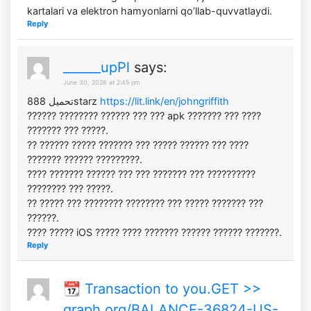
kartalari va elektron hamyonlarni qo’llab-quvvatlaydi.
Reply
______upPl
says:
June 30, 2026 at 2:45 pm
تحميل 888starz
https://lit.link/en/johngriffith
?????? ???????? ?????? ??? ??? apk ??????? ??? ????
??????? ??? ?????.
?? ?????? ????? ??????? ??? ????? ?????? ??? ????
??????? ?????? ?????????.
???? ??????? ?????? ??? ??? ??????? ??? ??????????
???????? ??? ?????.
?? ????? ??? ???????? ???????? ??? ????? ??????? ???
??????.
???? ????? iOS ????? ???? ??????? ?????? ?????? ???????.
Reply
📆 Transaction to you.GET >>
graph.org/BALANCE-36824-US-