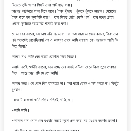
বিয়েতে তুমি আমার গিফট দেয়া শার্ট পড়ে যাবা।
তারপর কাউন্টারে টাকা দিতে যাবে। টাকা খুঁজছে। খুঁজতে খুঁজতে হয়রান। মেয়েদের
টাকা থাকে বড় ভ্যানিটি ব্যাগে। তার ভিতর ছোট একটি পার্স। তার মধ্যে চেইন
ওয়ালা লুকায়িত আরেকটি পকেটে ভাঁজ করা।
দোকানদার বললো, ম্যাডাম এনি-প্রবলেম। সে ভ্যাবাচ্যাকা খেয়ে বললো, টাকা তো
এই পকেটেই রেখেছিলাম! ওর এ অবস্থা দেখে আমি বললাম, নো-প্রবলেম আমি কি
দিয়ে দিবো?
আচ্ছা! দাও আমি বের হয়েই তোমাকে দিয়ে দিচ্ছি।
কথাটা এতই স্মার্টলি বললো, মনে হচ্ছে বের হয়েই এটিএম থেকে টাকা তুলে তারপর
দিবে। আরে তার এটিএম তো আমি!
আসার সময়। সে কোন দিক তাকাচ্ছে না। কথা বার্তা তেমন একটা বলছে না। কিছুটা
চুপচাপ।
-শুনো টাকাগুলো আমি সত্যি সত্যিই পাচ্ছি না।
-আমি জানি।
-আসলে বাসা থেকে বের হওয়ার সময়ই ব্যাগ চেক করে বের হওয়ার দরকার ছিলো।
-এটা ঠিক। সব সময় এই সর্তকতা অবলম্বন করবে।