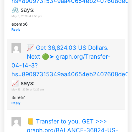
hs=89097315349aa40654eb2407608de0
🖇
says:
May 3, 2026 at 9:53 pm
ecemb6
Reply
📈 Get 36,824.03 US Dollars.
Next 🟢➤ graph.org/Transfer-
04-14-3?
hs=89097315349aa40654eb2407608de0
📈
says:
May 13, 2026 at 12:22 am
3sh6n1
Reply
📒 Transfer to you. GET >>>
graph.org/BALANCE-36824-US-