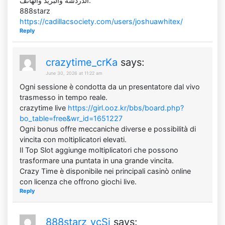
الدردشة والبريد والهاتف.
888starz
https://cadillacsociety.com/users/joshuawhitex/
Reply
crazytime_crKa
says:
June 30, 2026 at 11:22 am
Ogni sessione è condotta da un presentatore dal vivo
trasmesso in tempo reale.
crazytime live
https://girl.ooz.kr/bbs/board.php?
bo_table=free&wr_id=1651227
Ogni bonus offre meccaniche diverse e possibilità di
vincita con moltiplicatori elevati.
Il Top Slot aggiunge moltiplicatori che possono
trasformare una puntata in una grande vincita.
Crazy Time è disponibile nei principali casinò online
con licenza che offrono giochi live.
Reply
888starz_vcSi
says: