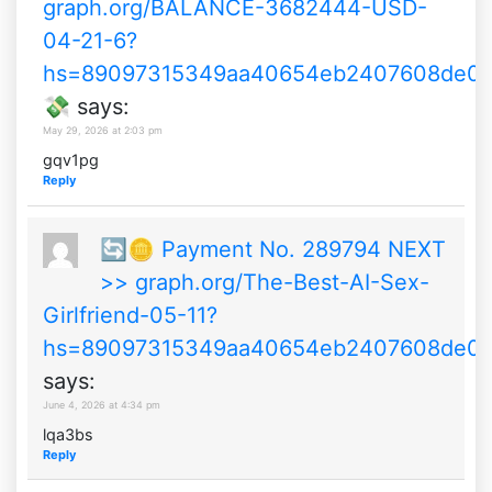
graph.org/BALANCE-3682444-USD-
04-21-6?
hs=89097315349aa40654eb2407608de0
💸
says:
May 29, 2026 at 2:03 pm
gqv1pg
Reply
🔄🪙 Payment No. 289794 NEXT
>> graph.org/The-Best-AI-Sex-
Girlfriend-05-11?
hs=89097315349aa40654eb2407608de0
says:
June 4, 2026 at 4:34 pm
lqa3bs
Reply