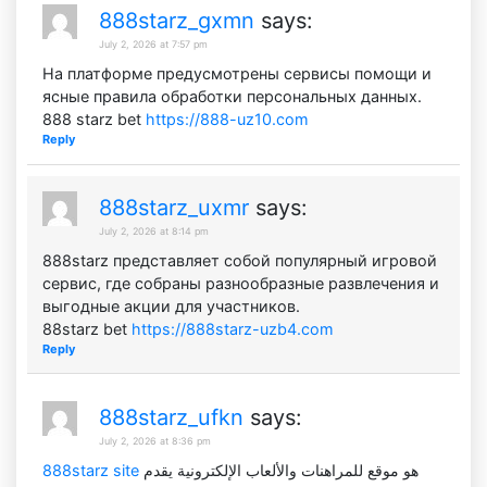
888starz_gxmn
says:
July 2, 2026 at 7:57 pm
На платформе предусмотрены сервисы помощи и
ясные правила обработки персональных данных.
888 starz bet
https://888-uz10.com
Reply
888starz_uxmr
says:
July 2, 2026 at 8:14 pm
888starz представляет собой популярный игровой
сервис, где собраны разнообразные развлечения и
выгодные акции для участников.
88starz bet
https://888starz-uzb4.com
Reply
888starz_ufkn
says:
July 2, 2026 at 8:36 pm
888starz site
هو موقع للمراهنات والألعاب الإلكترونية يقدم