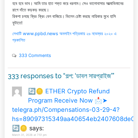
হবে হবে ভাব। আমি তার হাত শক্ত করে ধরলাম। সেও ভালোবাসার আত্মাভিমানের
রাগে দাঁতে কড়কড় করছে।
রিকশা চলছে ক্রিং ক্রিং বেল বাজিয়ে। ভিলেন চেষ্টা করছে নায়িকার মুখে হাসি
ফুটাতে!
লেখাটি www.ppbd.news অনলাইন পত্রিকায় ২৬ নভেম্বর ২০২০ এ
প্রকাশিত
333 Comments
333 responses to “গল্প: ‘ডাবল সারপ্রাইজ’”
🔄🪙 ETHER Crypto Refund
Program Receive Now 📩➤
telegra.ph/Compensations-03-29-4?
hs=89097315349aa40654eb2407608de0
🔄🪙
says:
March 31, 2026 at 7:51 pm