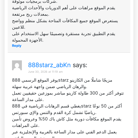
شركات برمجيات موثوقة.
يقدم الموقع مراهنات على أهم الدوريات والأحداث الرياضية
بمعدلات ربح مرتفعة.
يستعرض الموقع جميع المكافآت المتاحة بشكل منظم وواضح
للاعبين.
يقدم التطبيق تجربة مستقرة وتصميمًا سهل الاستخدام على
الأجهزة المحمولة.
Reply
888starz_abKn
says:
June 30, 2026 at 11:19 am
يوفر الموقع الرسمي 888starz مزيجًا شاملًا من الكازينو
والرهان الرياضي ضمن واجهة عربية سهلة.
تتوفر أكثر من 300 طاولة كازينو مباشر بموزعين حقيقيين تعمل
على مدار الساعة.
يغطي قسم الرهانات الرياضية في 888starz أكثر من 50 نوعًا
رياضيًا تشمل كرة القدم والتنس والإي سبورتس.
يقدم الموقع مكافآت دورية مثل كاش باك 50% وعروض تأمين
على المراهنات.
يعمل الدعم الفني على مدار الساعة بالعربية والإنجليزية عبر