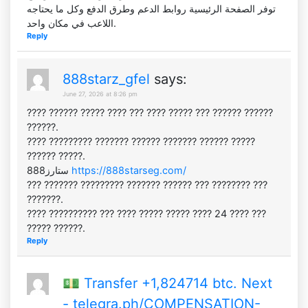
توفر الصفحة الرئيسية روابط الدعم وطرق الدفع وكل ما يحتاجه
اللاعب في مكان واحد.
Reply
888starz_gfel
says:
June 27, 2026 at 8:26 pm
???? ?????? ????? ???? ??? ???? ????? ??? ?????? ??????
??????.
???? ????????? ??????? ?????? ??????? ?????? ?????
?????? ?????.
888ستارز
https://888starseg.com/
??? ??????? ????????? ??????? ?????? ??? ???????? ???
???????.
???? ?????????? ??? ???? ????? ????? ???? 24 ???? ???
????? ??????.
Reply
💵 Transfer +1,824714 btc. Next
- telegra.ph/COMPENSATION-