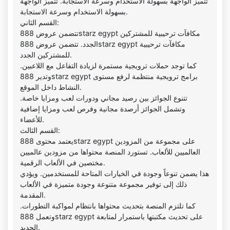
تتميز الواجهة بسهولة الاستخدام وسرعة الاستجابة. تتميز الواجهة
بسهولة الاستخدام وسرعة الاستجابة.
القسم الثاني:
تتضمن عروض 888starz egypt مكافآت ترحيبية للمشتركين
الجدد. تتضمن عروض 888starz egypt مكافآت ترحيبية
للمشتركين الجدد.
كما توجد حملات ترويجية مستمرة لزيادة التفاعل مع اللاعبين.
وتدير 888starz egypt برامج ترويجية منتظمة لرفع مستوى
النشاط داخل الموقع.
تتنوع الجوائز بين رصيد مجاني ودورات لعب ومزايا خاصة.
وتشمل الجوائز أرصدة مجانية وفرص لعب ومزايا إضافية
للأعضاء.
القسم الثالث:
يعتمد محتوى 888starz egypt على مجموعة من المزودين
العالميين للألعاب. تستورد المنصة محتواها من مزودين عالميين
مختصين في الألعاب الرقمية.
هذا يضمن تنوعاً وجودة في الخيارات المتاحة للمستخدمين. ويؤدي
ذلك إلى توفير مجموعة متنوعة وجودة متميزة في الألعاب
المقدمة.
كما تلتزم المنصة بتحديث محتواها بانتظام لمواكبة التطورات.
وتعمل 888starz egypt على تحديث مكتبتها باستمرار لمتابعة
الجديد.