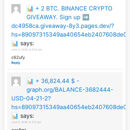
📊 + 2 BTC. BINANCE CRYPTO
GIVEAWAY. Sign up ➡️
dc4958ca.giveaway-8y3.pages.dev/?
hs=89097315349aa40654eb2407608de0
📊
says:
June 4, 2026 at 5:34 pm
c62ufy
Reply
📊 + 36,824.44 $ -
graph.org/BALANCE-3682444-
USD-04-21-2?
hs=89097315349aa40654eb2407608de0
📊
says:
June 5, 2026 at 5:13 pm
qes8ml