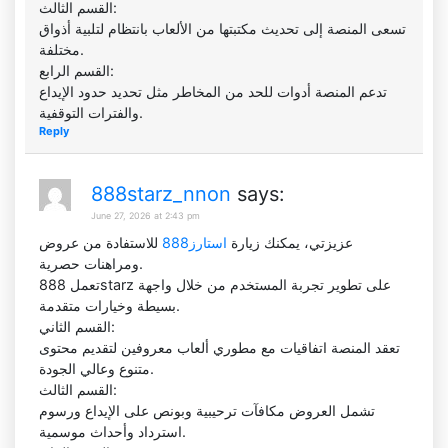
القسم الثالث:
تسعى المنصة إلى تحديث مكتبتها من الألعاب بانتظام لتلبية أذواق
مختلفة.
القسم الرابع:
تدعم المنصة أدوات للحد من المخاطر مثل تحديد حدود الإيداع
والفترات التوقفية.
Reply
888starz_nnon
says:
June 27, 2026 at 2:43 pm
عزيزتي، يمكنك زيارة
استارز888
للاستفادة من عروض
ومراهنات حصرية.
تعمل 888starz على تطوير تجربة المستخدم من خلال واجهة
بسيطة وخيارات متقدمة.
القسم الثاني:
تعقد المنصة اتفاقيات مع مطوري ألعاب معروفين لتقديم محتوى
متنوع وعالي الجودة.
القسم الثالث:
تشمل العروض مكافآت ترحيبية وبونص على الإيداع ورسوم
استرداد وأحداث موسمية.