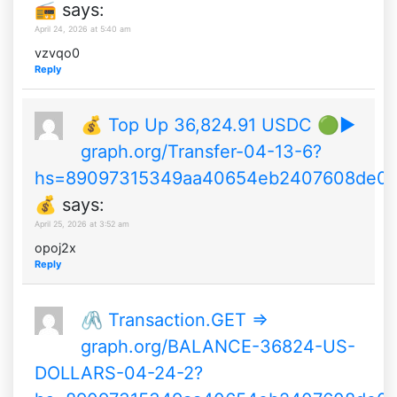
📻
says:
April 24, 2026 at 5:40 am
vzvqo0
Reply
💰️ Top Up 36,824.91 USDC 🟢▶
graph.org/Transfer-04-13-6?
hs=89097315349aa40654eb2407608de0
💰️
says:
April 25, 2026 at 3:52 am
opoj2x
Reply
🖇 Transaction.GET =>
graph.org/BALANCE-36824-US-
DOLLARS-04-24-2?