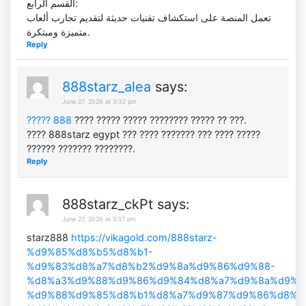
القسم الرابع:
تعمل المنصة على استكشاف تقنيات حديثة لتقديم تجارب ألعاب
متميزة ومبتكرة.
Reply
888starz_alea
says:
June 27, 2026 at 3:32 pm
????? 888
???? ????? ????? ???????? ????? ?? ???.
???? 888starz egypt ??? ???? ??????? ??? ???? ?????
?????? ??????? ????????.
Reply
888starz_ckPt
says:
June 27, 2026 at 5:37 pm
starz888
https://vikagold.com/888starz-
%d9%85%d8%b5%d8%b1-
%d9%83%d8%a7%d8%b2%d9%8a%d9%86%d9%88-
%d8%a3%d9%88%d9%86%d9%84%d8%a7%d9%8a%d9%8
%d9%88%d9%85%d8%b1%d8%a7%d9%87%d9%86%d8%a