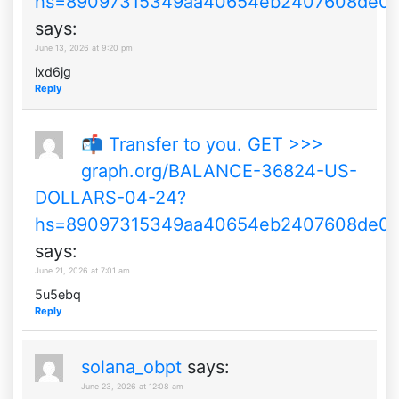
hs=89097315349aa40654eb2407608de0
says:
June 13, 2026 at 9:20 pm
lxd6jg
Reply
📬 Transfer to you. GET >>>
graph.org/BALANCE-36824-US-
DOLLARS-04-24?
hs=89097315349aa40654eb2407608de0
says:
June 21, 2026 at 7:01 am
5u5ebq
Reply
solana_obpt
says:
June 23, 2026 at 12:08 am