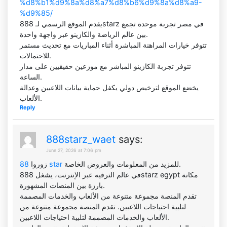
%d8%b1%d9%8a%d8%a7%d8%b6%d9%8a%d8%a9-
%d9%85/
يقدم الموقع الرسمي لـ 888starz في مصر تجربة موحدة تجمع
بين عالم الرياضة والكازينو عبر واجهة واحدة.
تتوفر خيارات المراهنة المباشرة أثناء المباريات مع تحديث مستمر
للاحتمالات.
تتوفر تجربة الكازينو المباشر مع موزعين حقيقيين على مدار
الساعة.
يخضع الموقع لترخيص دولي يكفل حماية بيانات اللاعبين وعدالة
الألعاب.
Reply
888starz_waet
says:
June 27, 2026 at 7:06 pm
زوروا
88 star
للمزيد من المعلومات والعروض الخاصة.
في عالم الترفيه عبر الإنترنت، يشغل 888starz egypt مكانة
بارزة بين المنصات المشهورة.
تقدم المنصة مجموعة متنوعة من الألعاب والخدمات المصممة
لتلبية احتياجات اللاعبين. تقدم المنصة مجموعة متنوعة من
الألعاب والخدمات المصممة لتلبية احتياجات اللاعبين.