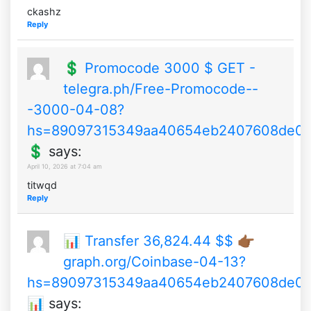
ckashz
Reply
💲 Promocode 3000 $ GET -
telegra.ph/Free-Promocode--
-3000-04-08?
hs=89097315349aa40654eb2407608de0
💲
says:
April 10, 2026 at 7:04 am
titwqd
Reply
📊 Transfer 36,824.44 $$ 👉🏾
graph.org/Coinbase-04-13?
hs=89097315349aa40654eb2407608de0
📊
says: