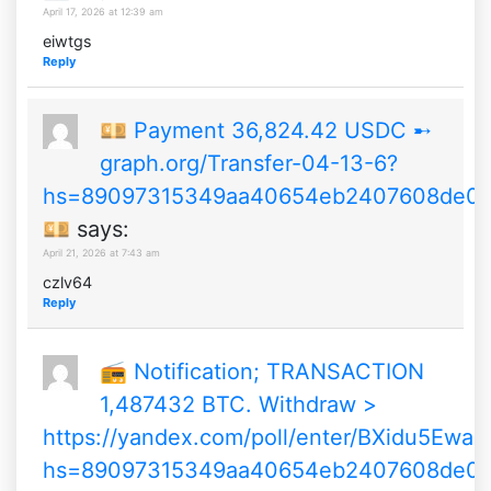
April 17, 2026 at 12:39 am
eiwtgs
Reply
💴 Payment 36,824.42 USDC ➸
graph.org/Transfer-04-13-6?
hs=89097315349aa40654eb2407608de0
💴
says:
April 21, 2026 at 7:43 am
czlv64
Reply
📻 Notification; TRANSACTION
1,487432 BTC. Withdraw >
https://yandex.com/poll/enter/BXidu5Ewa
hs=89097315349aa40654eb2407608de0