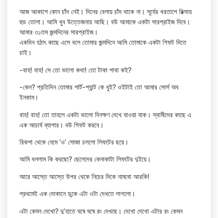
আজ আকাশে কোন চাঁদ নেই। দিনের বেলায় চাঁদ থাকে না। সূর্যের খরতাপে রিক্সায়
হুড তোলা। আমি খুব উত্তেজনায় আছি। বউ আমাকে একটা সারপ্রাইজ দিবে।
আমার ৩১তম জন্মদিনের সারপ্রাইজ।
একদিন হঠাৎ কাছে এসে বলে তোমার জন্মদিনে আমি তোমাকে একটা গিফট দিতে
চাই।
-বাহ! বাহ! সে তো ভালো কথা! তো টাকা পাবা কই?
-কেন? প্রতিদিন তোমার শার্ট-প্যান্ট কে ধুই? ওইটাই তো আমার সোর্স অব
ইনকাম।
বাহ! বাহ! তো তাহলে একটা ভালো দিনক্ষণ দেখে যাওয়া যাক। স্বামীদের কাছে এ
এক আচার্য ব্যাপার। বউ গিফট করবে।
রিকশা থেকে নেমে ‘ও’ সোজা চললো লিফটের ছয়ে।
আমি বললাম কি করছো? ছেলেদের কেনাকাটা লিফটের দুইয়ে।
আরে আস্তে আস্তে উপর থেকে নিচের দিকে নামবো আরকি!
প্রথমেই এক দোকানে ডুকে এটা ওটা দেখতে লাগলো।
HOME
এটা কেমন দেখো? দু’হাতে ঘষে ঘষে রং দেখছে। দেখো দেখো এটার রং কেমন