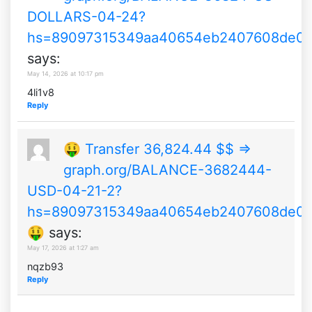
DOLLARS-04-24?
hs=89097315349aa40654eb2407608de0
says:
May 14, 2026 at 10:17 pm
4li1v8
Reply
🤑 Transfer 36,824.44 $$ ⇒
graph.org/BALANCE-3682444-
USD-04-21-2?
hs=89097315349aa40654eb2407608de0
🤑
says:
May 17, 2026 at 1:27 am
nqzb93
Reply