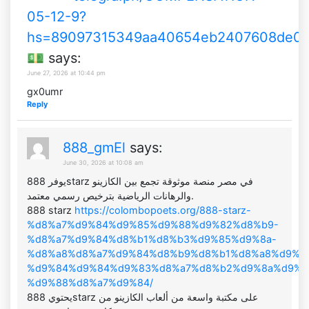
05-12-9?
hs=89097315349aa40654eb2407608de0
💵
says:
June 27, 2026 at 10:44 pm
gx0umr
Reply
888_gmEl
says:
June 30, 2026 at 10:08 am
يوفر 888starz في مصر منصة موثوقة تجمع بين الكازينو
والرهانات الرياضية بترخيص رسمي معتمد.
888 starz
https://colombopoets.org/888-starz-
%d8%a7%d9%84%d9%85%d9%88%d9%82%d8%b9-
%d8%a7%d9%84%d8%b1%d8%b3%d9%85%d9%8a-
%d8%a8%d8%a7%d9%84%d8%b9%d8%b1%d8%a8%d9%8
%d9%84%d9%84%d9%83%d8%a7%d8%b2%d9%8a%d9%8
%d9%88%d8%a7%d9%84/
يحتوي 888starz على مكتبة واسعة من ألعاب الكازينو من