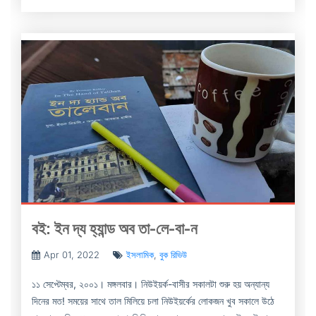
বই: ইন দ্য হ্যান্ড অব তা-লে-বা-ন
Apr 01, 2022
ইসলামিক
,
বুক রিভিউ
১১ সেপ্টেম্বর, ২০০১। মঙ্গলবার। নিউইয়র্ক-বাসীর সকালটা শুরু হয় অন্যান্য
দিনের মত! সময়ের সাথে তাল মিলিয়ে চলা নিউইয়র্কের লোকজন খুব সকালে উঠে