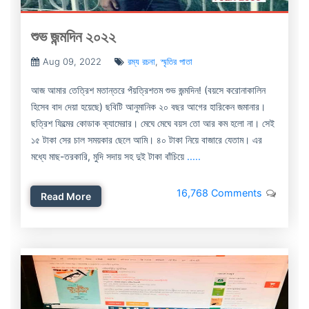
শুভ জন্মদিন ২০২২
Aug 09, 2022
রম্য রচনা
,
স্মৃতির পাতা
আজ আমার তেত্রিশ মতান্তরে পঁয়ত্রিশতম শুভ জন্মদিন! (বয়সে করোনাকালিন
হিসেব বাদ দেয়া হয়েছে) ছবিটি আনুমানিক ২০ বছর আগের হারিকেন জমানার।
ছত্রিশ ফিল্মের কোডাক ক্যামেরার। মেঘে মেঘে বয়স তো আর কম হলো না। সেই
১৫ টাকা সের চাল সময়কার ছেলে আমি। ৪০ টাকা নিয়ে বাজারে যেতাম। এর
মধ্যে মাছ-তরকারি, মুদি সদায় সহ দুই টাকা বাঁচিয়ে
.....
16,768 Comments
Read More